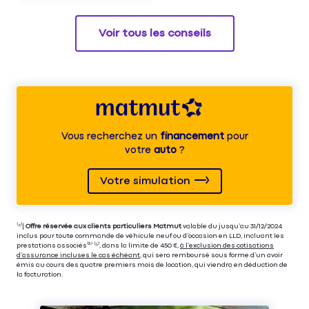
Voir tous les conseils
Vous recherchez un
financement
pour
votre
auto
?
Votre simulation
⁽⁴⁾|
Offre réservée aux clients particuliers Matmut
valable du jusqu’au 31/12/2024
inclus pour toute commande de véhicule neuf ou d’occasion en LLD, incluant les
prestations associés⁽³⁾ ⁽⁵⁾, dans la limite de 450 €,
à l’exclusion des cotisations
d’assurance incluses le cas échéant
, qui sera remboursé sous forme d’un avoir
émis au cours des quatre premiers mois de location, qui viendra en déduction de
la facturation.