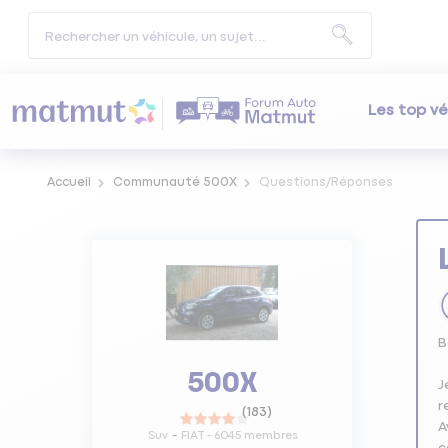
Les top vé
Accueil
Communauté 500X
Questions/Réponses
B
500X
J
r
(
183
)
A
Suv
FIAT
-
6045
membres
c