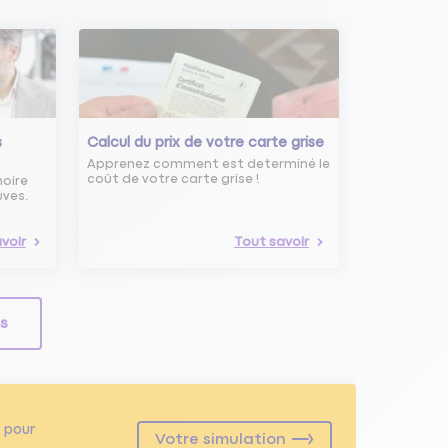
s
Calcul du prix de votre carte grise
Apprenez comment est determiné le
coût de votre carte grise !
noire
uves.
voir
Tout savoir
ls
pour
Votre simulation