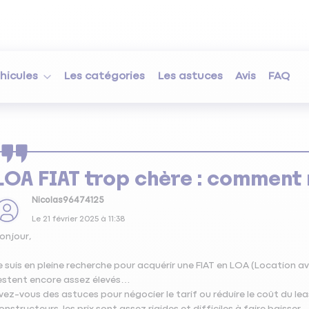
hicules
Les catégories
Les astuces
Avis
FAQ
LOA FIAT trop chère : comment 
Nicolas96474125
Le
21 février 2025
à
11:38
onjour,
e suis en pleine recherche pour acquérir une FIAT en LOA (Location av
estent encore assez élevés…
vez-vous des astuces pour négocier le tarif ou réduire le coût du leas
onstructeurs, les prix sont assez rigides et difficiles à faire baisser.