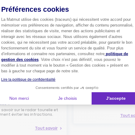
confiance.
Préférences cookies
Pourquoi pas vous ?
La Matmut utilise des cookies (traceurs) qui nécessitent votre accord pour
mémoriser vos préférences de navigation, afficher du contenu personnalisé,
réaliser des statistiques de visite, mener des actions publicitaires et
interagir avec les réseaux sociaux. Nous utilisons également d’autres
Découvrez les
conseils
cookies, qui ne nécessitent pas votre accord préalable, pour garantir le bon
fonctionnement du site et vous fournir un service de qualité. Pour plus
Axeptio consent
d’informations et connaitre nos partenaires, consultez notre
politique de
gestion des cookies
. Votre choix n’est pas définitif, vous pouvez le
modifier à tout moment via le bouton « Gestion des cookies » présent en
bas à gauche sur chaque page de notre site.
Lire la politique de confidentialité
Comment bien choisir son
Consentements certifiés par
assurance auto ?
Conseils pour choisir la meille
Non merci
Je choisis
J'accepte
st-ce que le nouveau radar
assurance auto selon vos bes
elle ?
 savoir sur le radar tourelle et
ent éviter les infractions.
Tout sa
Tout savoir