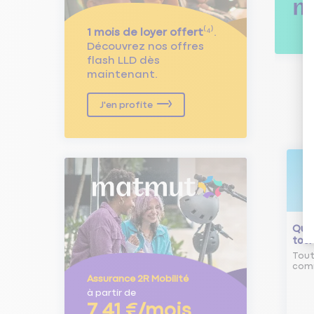
1 mois de loyer offert
⁽⁴⁾.
Découvrez nos offres
flash LLD dès
maintenant.
J'en profite
Qu'e
tour
Tout
comm
Assurance 2R Mobilité
à partir de
7,41 €/mois