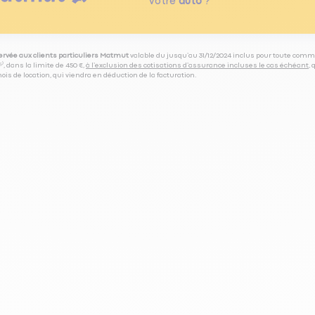
votre
auto
?
servée aux clients particuliers Matmut
valable du jusqu’au 31/12/2024 inclus pour toute comm
⁽⁵⁾, dans la limite de 450 €,
à l’exclusion des cotisations d’assurance incluses le cas échéant
,
is de location, qui viendra en déduction de la facturation.