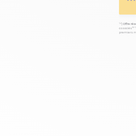
⁽⁴⁾|
Offre ré
associés⁽³⁾ 
premiers mo