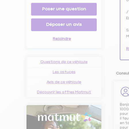
Poser une question
J
E
Déposer un avis
S
M
Rejoindre
R
Questions de ce véhicule
Les astuces
Consul
Avis de ce véhicule
Découvrir les offres Matmut
Bonj
1000
pour 
il fa
en to
pour 