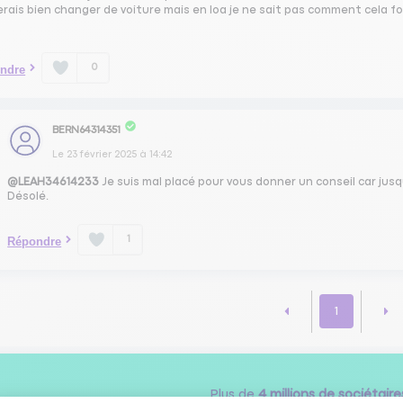
erais bien changer de voiture mais en loa je ne sait pas comment cela f
0
ndre
BERN64314351
Le
23 février 2025
à
14:42
@LEAH34614233
Je suis mal placé pour vous donner un conseil car jusq
Désolé.
1
Répondre
1
Plus de
4 millions de sociétaire