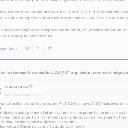
’ai aussi entendu parler des voitures "0 km", c'est-à-dire des véhicul
st-ce que ce type de voiture est disponible en LOA ? Est-ce que ça p
i vous avez déjà eu une expérience sur ce sujet, je suis preneur de tou
erci à tous pour vos retours.
épondre
0
ter la réponse à la question LOA FIAT trop chère : comment négocier 
LEAH34614233
Le
21 février 2025
à
12:17
our actuellement en loa avec une Fiat 500x je paye 243€/mois avec un a
€
réduire le coût par mois j'ai enlever pas mal de garantie de base le coû
ut bien faire attention ils mettent pleins de trucs pas forcément utile
ut risques donc pas d'utilité de la prendre.
les voiture 0km je ne connaît pas du tout navré.