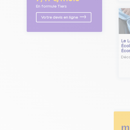
En formule Tiers
Votre devis en ligne
Le L
Écol
Éco
Déco