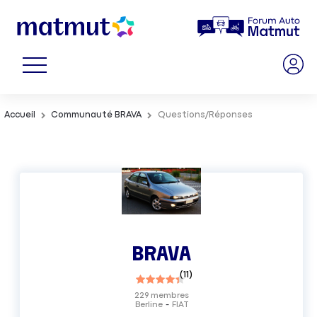
Accueil
Communauté BRAVA
Questions/Réponses
BRAVA
(
11
)
229
membres
Berline
FIAT