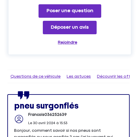
Poser une question
Déposer un avis
Rejoindre
Questions de ce véhicule
Les astuces
Découvrir les offr
pneu surgonflés
Francois036252639
Le
30 avril 2024
à
15:53
Bonjour, comment savoir si nos pneus sont
surgonflés ou sous gonflés ? car j'ai le voyant qui