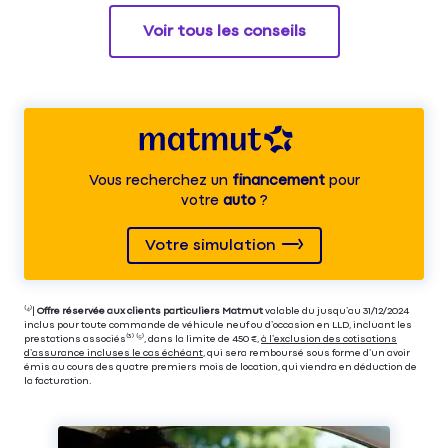
Voir tous les conseils
Vous recherchez un
financement
pour
votre
auto
?
Votre simulation
⁽⁴⁾|
Offre réservée aux clients particuliers Matmut
valable du jusqu’au 31/12/2024
inclus pour toute commande de véhicule neuf ou d’occasion en LLD, incluant les
prestations associés⁽³⁾ ⁽⁵⁾, dans la limite de 450 €,
à l’exclusion des cotisations
d’assurance incluses le cas échéant
, qui sera remboursé sous forme d’un avoir
émis au cours des quatre premiers mois de location, qui viendra en déduction de
la facturation.