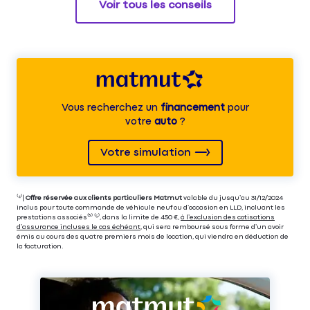
Voir tous les conseils
Vous recherchez un
financement
pour
votre
auto
?
Votre simulation
⁽⁴⁾|
Offre réservée aux clients particuliers Matmut
valable du jusqu’au 31/12/2024
inclus pour toute commande de véhicule neuf ou d’occasion en LLD, incluant les
prestations associés⁽³⁾ ⁽⁵⁾, dans la limite de 450 €,
à l’exclusion des cotisations
d’assurance incluses le cas échéant
, qui sera remboursé sous forme d’un avoir
émis au cours des quatre premiers mois de location, qui viendra en déduction de
la facturation.