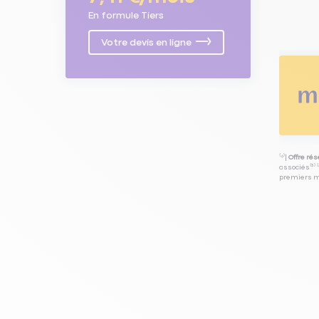
En formule Tiers
Votre devis en ligne
⁽⁴⁾|
Offre ré
associés⁽³⁾ 
premiers mo