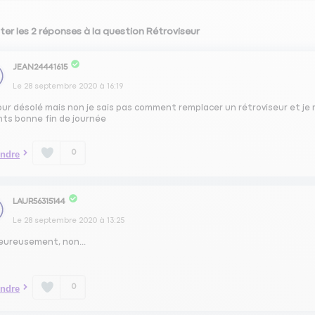
ter les 2 réponses à la question Rétroviseur
JEAN24441615
Le
28 septembre 2020
à
16:19
ur désolé mais non je sais pas comment remplacer un rétroviseur et je m
nts bonne fin de journée
0
ndre
LAUR56315144
Le
28 septembre 2020
à
13:25
eureusement, non...
0
ndre