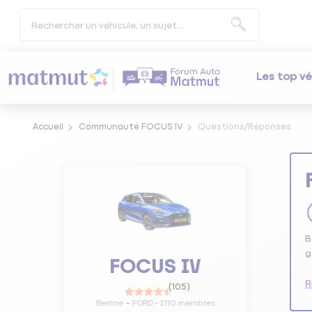
Les top vé
Accueil
Communauté FOCUS IV
Questions/Réponses
B
g
FOCUS IV
R
(
105
)
Berline
FORD
-
2110
membres