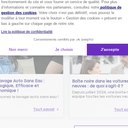
fonctionnement du site et vous fournir un service de qualité. Pour plus
Axeptio consent
Conseils pour choisir la meille
st-ce que le nouveau radar
d’informations et connaitre nos partenaires, consultez notre
politique de
assurance auto selon vos bes
elle ?
gestion des cookies
. Votre choix n’est pas définitif, vous pouvez le
 savoir sur le radar tourelle et
modifier à tout moment via le bouton « Gestion des cookies » présent en
ent éviter les infractions.
Tout sa
bas à gauche sur chaque page de notre site.
Lire la politique de confidentialité
Tout savoir
Consentements certifiés par
Non merci
Je choisis
J'accepte
avage Auto Sans Eau :
Boîte noire dans les voiture
ogique, Efficace et
neuves : de quoi s’agit-il ?
nomique !
Depuis juillet 2024, une boîte 
équipe toutes les voitures ne
uvrez le lavage auto sans eau !
Tout savoir
Tout sa