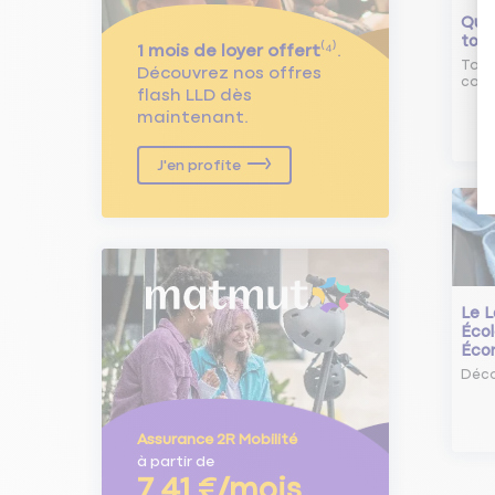
Qu'e
tour
1 mois de loyer offert
⁽⁴⁾.
Tout
Découvrez nos offres
comm
flash LLD dès
maintenant.
J'en profite
Le L
Écol
Éco
Déco
Assurance 2R Mobilité
à partir de
7,41 €/mois