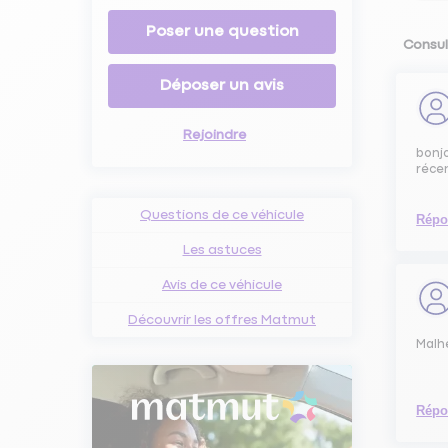
Poser une question
Consul
Déposer un avis
Rejoindre
bonjo
réce
Questions de ce véhicule
Répo
Les astuces
Avis de ce véhicule
Découvrir les offres Matmut
Malh
Répo