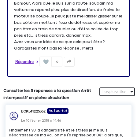
Bonjour, Alors que je suis sur la route, soudain ma
voiture ne répond plus: plus de direction, de freins, le
moteur se coupe, je peux juste me laisser glisser sur le
bas côté en mettant feux de détresse et espérer ne
pas être en train de doubler ou d'être collée de trop
près etc... stress garanti, danger max.
Avez vous une idée de ce que cela peut être ?
Garagistes n'ont pas la réponse . Merci
Répondre
0
Consulter les 5 réponses à la question Arrêt
intempestif en pleine circulation
Auteur(e)
ECKL41225332
Le
10 février 2018
à
14:46
Finalement vu la dangerosité et le stress je me suis
débarrassée de ma Ka , on me l’a reprise pour 0€!! alors que,