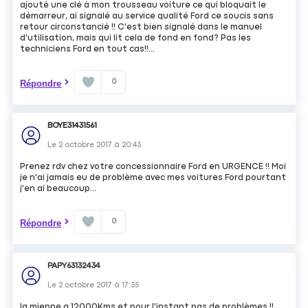
ajouté une clé à mon trousseau voiture ce qui bloquait le
démarreur, ai signalé au service qualité Ford ce soucis sans
retour circonstancié !! C'est bien signalé dans le manuel
d'utilisation, mais qui lit cela de fond en fond? Pas les
techniciens Ford en tout cas!!...
0
Répondre
BOYE31431561
Le
2 octobre 2017
à
20:43
Prenez rdv chez votre concessionnaire Ford en URGENCE !! Moi
je n'ai jamais eu de problème avec mes voitures Ford pourtant
j'en ai beaucoup...
0
Répondre
PAPY63132434
Le
2 octobre 2017
à
17:35
la mienne a 12000Kms et pour l'instant pas de problèmes !!