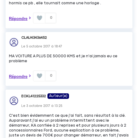
hormis ce pb , elle tournait comme une horloge .
0
Répondre
CLAU43436452
Le
5 octobre 2017
à
18:47
MA VOITURE A PLUS DE 50000 KMS et je n'ai jamais eu ce
problème
0
Répondre
Auteur(e)
ECKL41225332
Le
3 octobre 2017
à
13:25
C'est bien évidemment ce que j'ai fait, sans résultat à la clé.
Auparavant j'ai eu un problème intermittent avec le
démarreur, KA confiée à 2 reprises et pour plusieurs jours à 2
concessionnaires Ford, aucune explication à ce problème,
juste un devis de 700€ pour changer démarreur, en fait j'avais