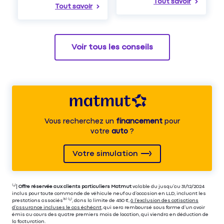
Tout savoir
Tout savoir
Voir tous les conseils
Vous recherchez un
financement
pour
votre
auto
?
Votre simulation
⁽⁴⁾|
Offre réservée aux clients particuliers Matmut
valable du jusqu’au 31/12/2024
inclus pour toute commande de véhicule neuf ou d’occasion en LLD, incluant les
prestations associés⁽³⁾ ⁽⁵⁾, dans la limite de 450 €,
à l’exclusion des cotisations
d’assurance incluses le cas échéant
, qui sera remboursé sous forme d’un avoir
émis au cours des quatre premiers mois de location, qui viendra en déduction de
la facturation.