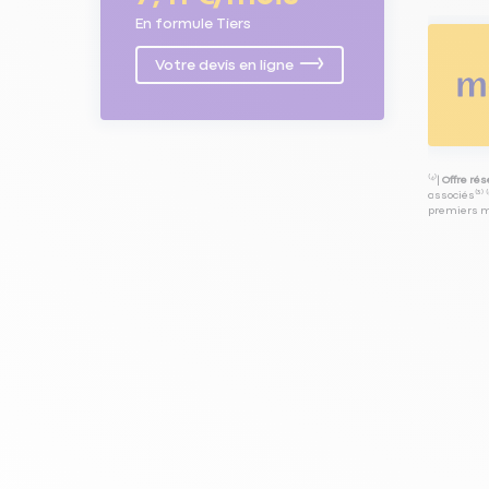
En formule Tiers
Votre devis en ligne
⁽⁴⁾|
Offre ré
associés⁽³⁾ 
premiers mo