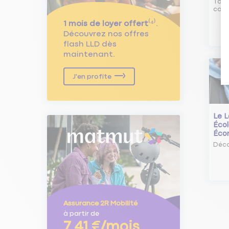
Tout
comm
1 mois de loyer offert
⁽⁴⁾.
Découvrez nos offres
flash LLD dès
maintenant.
J'en profite
Le L
Écol
Éco
Déco
Assurance 2R Mobilité
à partir de
7,41 €/mois