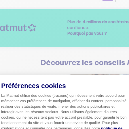
Plus de
4 millions de sociétaire
confiance.
Pourquoi pas vous ?
Découvrez les
conseils
Préférences cookies
La Matmut utilise des cookies (traceurs) qui nécessitent votre accord pour
mémoriser vos préférences de navigation, afficher du contenu personnalisé,
réaliser des statistiques de visite, mener des actions publicitaires et
Comment bien choisir son
assurance auto ?
interagir avec les réseaux sociaux. Nous utilisons également d’autres
cookies, qui ne nécessitent pas votre accord préalable, pour garantir le bon
Conseils pour choisir la meille
st-ce que le nouveau radar
assurance auto selon vos bes
fonctionnement du site et vous fournir un service de qualité. Pour plus
elle ?
Axeptio consent
d’informations et connaitre nos partenaires, consultez notre
politique de