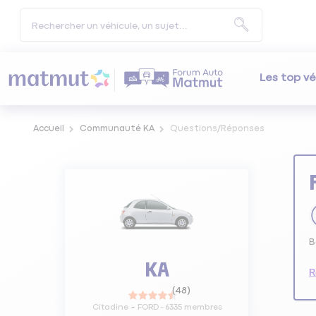
Les top vé
Accueil
Communauté KA
Questions/Réponses
B
KA
R
(
48
)
Citadine
FORD
-
6335
membres