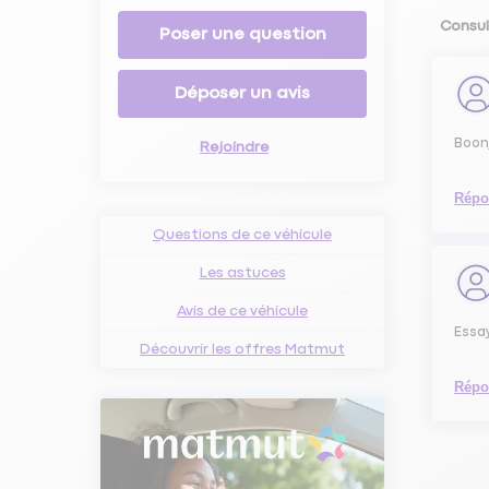
Consul
Poser une question
Déposer un avis
Boon
Rejoindre
Répo
Questions de ce véhicule
Les astuces
Avis de ce véhicule
Essay
Découvrir les offres Matmut
Répo