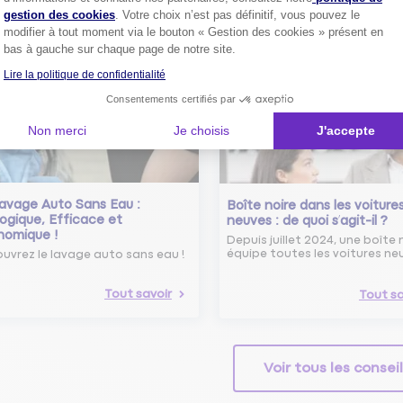
 savoir sur le radar tourelle et
gestion des cookies
. Votre choix n’est pas définitif, vous pouvez le
ent éviter les infractions.
Tout sa
modifier à tout moment via le bouton « Gestion des cookies » présent en
bas à gauche sur chaque page de notre site.
Tout savoir
Lire la politique de confidentialité
Consentements certifiés par
Non merci
Je choisis
J'accepte
avage Auto Sans Eau :
Boîte noire dans les voiture
ogique, Efficace et
neuves : de quoi s’agit-il ?
nomique !
Depuis juillet 2024, une boîte 
équipe toutes les voitures ne
uvrez le lavage auto sans eau !
Tout savoir
Tout sa
Voir tous les consei