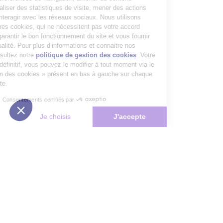
personnalisé, réaliser des statistiques de visite, mener des actions
publicitaires et interagir avec les réseaux sociaux. Nous utilisons
également d’autres cookies, qui ne nécessitent pas votre accord
préalable, pour garantir le bon fonctionnement du site et vous fournir
un service de qualité. Pour plus d’informations et connaitre nos
partenaires, consultez notre
politique de gestion des cookies
. Votre
choix n’est pas définitif, vous pouvez le modifier à tout moment via le
bouton « Gestion des cookies » présent en bas à gauche sur chaque
page de notre site.
Consentements certifiés par
Non merci
Je choisis
J'accepte
Plateforme de Gestion du Consentement : Personnalisez vos Options
Axeptio consent
Notre plateforme vous permet d'adapter et de gérer vos paramètres de 
Les conseils Matmut