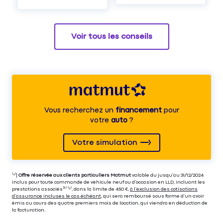
Voir tous les conseils
Vous recherchez un
financement
pour
votre
auto
?
Votre simulation
⁽⁴⁾|
Offre réservée aux clients particuliers Matmut
valable du jusqu’au 31/12/2024
inclus pour toute commande de véhicule neuf ou d’occasion en LLD, incluant les
prestations associés⁽³⁾ ⁽⁵⁾, dans la limite de 450 €,
à l’exclusion des cotisations
d’assurance incluses le cas échéant
, qui sera remboursé sous forme d’un avoir
émis au cours des quatre premiers mois de location, qui viendra en déduction de
la facturation.