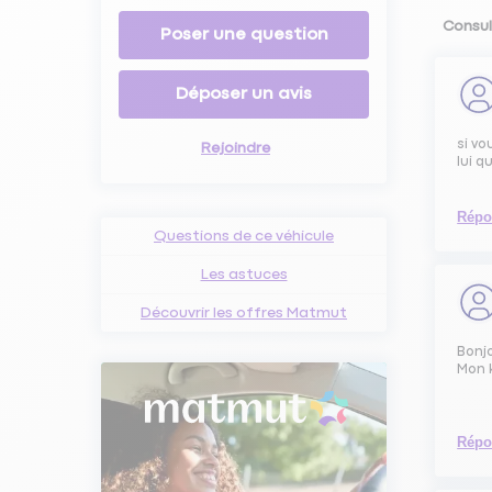
Consul
Poser une question
Déposer un avis
si v
Rejoindre
lui q
Répo
Questions de ce véhicule
Les astuces
Découvrir les offres Matmut
Bonj
Mon k
Répo