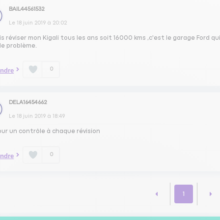
BAIL44561532
Le
18 juin 2019
à
20:02
is réviser mon Kigali tous les ans soit 16000 kms ,c'est le garage Ford qui
de problème.
0
ndre
DELA16454662
Le
18 juin 2019
à
18:49
our un contrôle à chaque révision
0
ndre
1