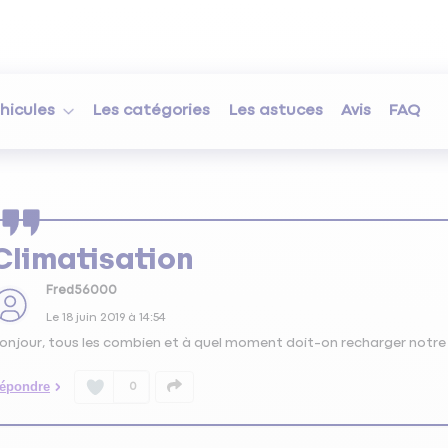
hicules
Les catégories
Les astuces
Avis
FAQ
Climatisation
Fred56000
Le
18 juin 2019
à
14:54
onjour, tous les combien et à quel moment doit-on recharger notre c
épondre
0