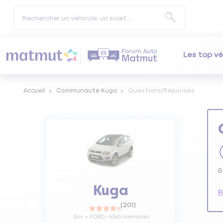
Les top vé
Accueil
Communauté Kuga
Questions/Réponses
B
Kuga
R
(
201
)
Suv
FORD
-
6365
membres