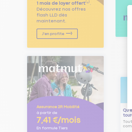
1 mois de loyer offert
⁽⁴⁾.
Découvrez nos offres
flash LLD dès
maintenant.
J'en profite
Assurance 2R Mobilité
Qu'e
à partir de
tour
7,41 €/mois
Tout
comm
En formule Tiers