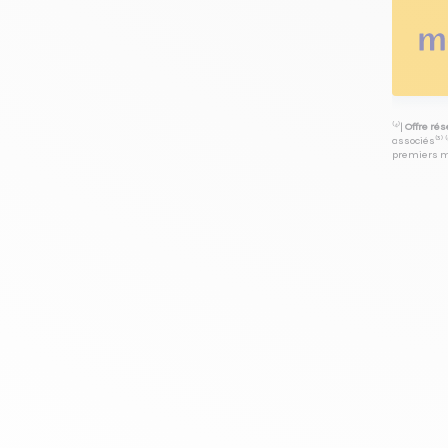
⁽⁴⁾|
Offre ré
associés⁽³⁾ 
premiers mo