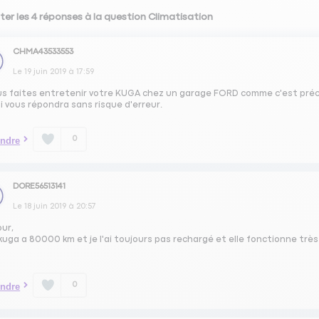
ter les 4 réponses à la question Climatisation
CHMA43533553
Le
19 juin 2019
à
17:59
ous faites entretenir votre KUGA chez un garage FORD comme c'est préc
ui vous répondra sans risque d'erreur.
0
ndre
DORE56513141
Le
18 juin 2019
à
20:57
our,
uga a 80000 km et je l'ai toujours pas rechargé et elle fonctionne très
0
ndre