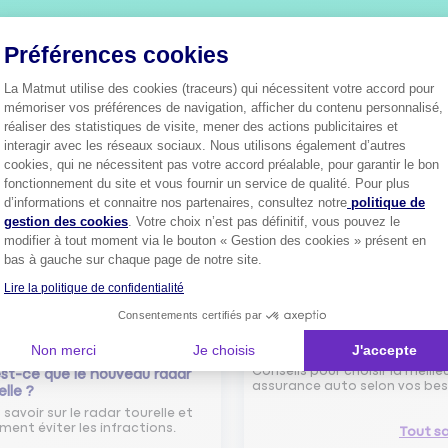
Plus de
4 millions de sociétaire
Préférences cookies
confiance.
Pourquoi pas vous ?
La Matmut utilise des cookies (traceurs) qui nécessitent votre accord pour
mémoriser vos préférences de navigation, afficher du contenu personnalisé,
réaliser des statistiques de visite, mener des actions publicitaires et
interagir avec les réseaux sociaux. Nous utilisons également d’autres
cookies, qui ne nécessitent pas votre accord préalable, pour garantir le bon
Découvrez les
conseils
fonctionnement du site et vous fournir un service de qualité. Pour plus
Axeptio consent
d’informations et connaitre nos partenaires, consultez notre
politique de
gestion des cookies
. Votre choix n’est pas définitif, vous pouvez le
modifier à tout moment via le bouton « Gestion des cookies » présent en
bas à gauche sur chaque page de notre site.
Lire la politique de confidentialité
Consentements certifiés par
Comment bien choisir son
Non merci
Je choisis
J'accepte
assurance auto ?
Conseils pour choisir la meille
st-ce que le nouveau radar
assurance auto selon vos bes
elle ?
 savoir sur le radar tourelle et
ent éviter les infractions.
Tout sa