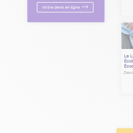
Votre devis en ligne
Le L
Écol
Éco
Déco