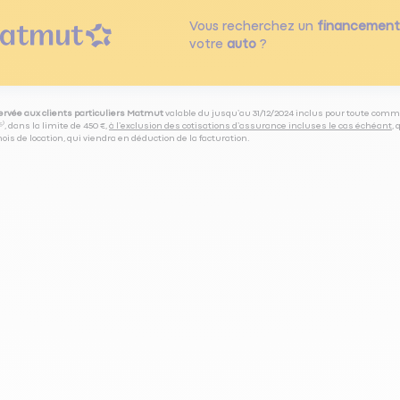
Vous recherchez un
financement
votre
auto
?
servée aux clients particuliers Matmut
valable du jusqu’au 31/12/2024 inclus pour toute comm
⁽⁵⁾, dans la limite de 450 €,
à l’exclusion des cotisations d’assurance incluses le cas échéant
,
is de location, qui viendra en déduction de la facturation.