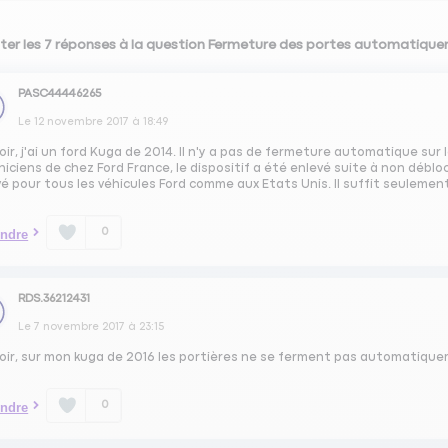
ter les 7 réponses à la question Fermeture des portes automatique
PASC44446265
Le
12 novembre 2017
à
18:49
ir, j'ai un ford Kuga de 2014. Il n'y a pas de fermeture automatique su
iciens de chez Ford France, le dispositif a été enlevé suite à non débloc
é pour tous les véhicules Ford comme aux Etats Unis. Il suffit seuleme
0
ndre
RDS.36212431
Le
7 novembre 2017
à
23:15
oir, sur mon kuga de 2016 les portières ne se ferment pas automatique
0
ndre