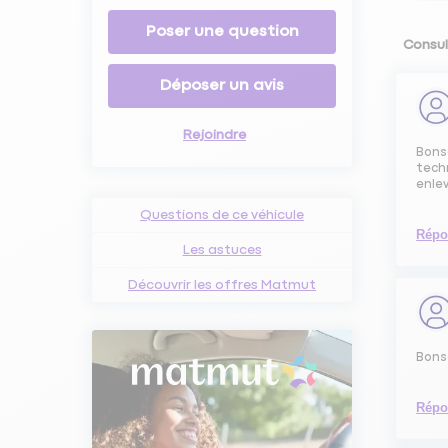
Poser une question
Consul
Déposer un avis
Rejoindre
Bonso
techn
enlev
Questions de ce véhicule
Répo
Les astuces
Découvrir les offres Matmut
Bons
Répo