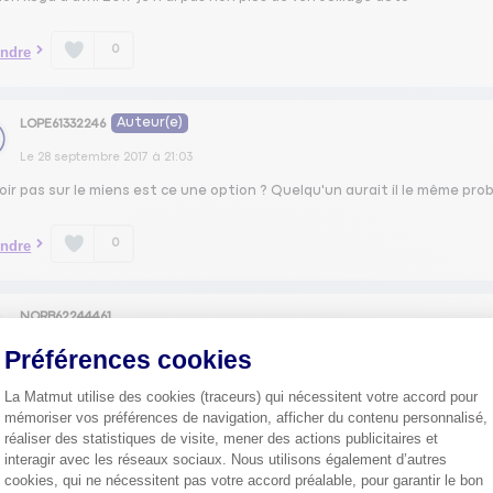
0
ndre
Auteur(e)
LOPE61332246
Le
28 septembre 2017
à
21:03
ir pas sur le miens est ce une option ? Quelqu'un aurait il le même pro
0
ndre
NORB62244461
Le
28 septembre 2017
à
15:42
Préférences cookies
ur, Sur mon Kuga Titanium de juillet 2015, le verrouillage des portes 
La Matmut utilise des cookies (traceurs) qui nécessitent votre accord pour
cule roule ou du moins dès 15Km/h. Cordialement.
mémoriser vos préférences de navigation, afficher du contenu personnalisé,
réaliser des statistiques de visite, mener des actions publicitaires et
0
ndre
interagir avec les réseaux sociaux. Nous utilisons également d’autres
cookies, qui ne nécessitent pas votre accord préalable, pour garantir le bon