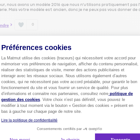
our, nous avons un modèle 2016 que nous n'utilisons pratiquement pas l
rie. Mais votre modèle est ancien, donc je ne peux pas vous donner de 
0
ndre
Préférences cookies
LIEB64645221
Le
30 septembre 2022
à
18:35
La Matmut utilise des cookies (traceurs) qui nécessitent votre accord pour
mémoriser vos préférences de navigation, afficher du contenu personnalisé,
our,
t que de couper la batterie il est préférable à mon sens de maintenir l
réaliser des statistiques de visite, mener des actions publicitaires et
reils pour quelques dizaines d euros
interagir avec les réseaux sociaux. Nous utilisons également d’autres
cookies, qui ne nécessitent pas votre accord préalable, pour garantir le bon
fonctionnement du site et vous fournir un service de qualité. Pour plus
0
ndre
Axeptio consent
d’informations et connaitre nos partenaires, consultez notre
politique de
gestion des cookies
. Votre choix n’est pas définitif, vous pouvez le
modifier à tout moment via le bouton « Gestion des cookies » présent en
CBOU63131516
bas à gauche sur chaque page de notre site.
Le
30 septembre 2022
à
18:35
Lire la politique de confidentialité
our,
Consentements certifiés par
ai fait sur un autre véhicule ancien (saab 900) qui n'a aucune électroniq
Non merci
Je choisis
J'accepte