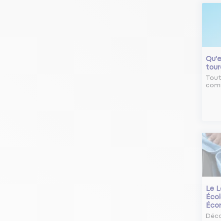
Qu'e
tour
Tout
comm
Le L
Écol
Éco
Déco