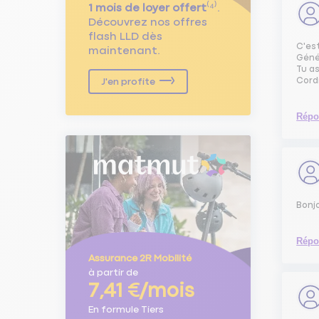
1 mois de loyer offert
⁽⁴⁾.
Découvrez nos offres
flash LLD dès
C'es
maintenant.
Géné
Tu a
Cord
J'en profite
Répo
Bonjo
Répo
Assurance 2R Mobilité
à partir de
7,41 €/mois
En formule Tiers