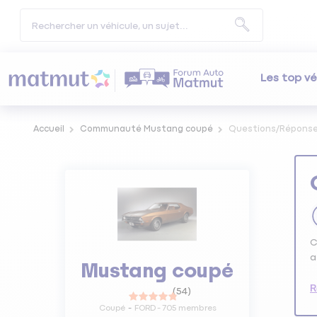
Les top vé
Accueil
Communauté Mustang coupé
Questions/Répons
C
a
Mustang coupé
R
(
54
)
Coupé
FORD
-
705
membres