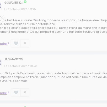
GOLF21313621
Le
1 octobre 2022
à
12:07
our.
oupe batterie sur une Mustang moderne n'est pas une bonne idée. Trop
e, renvoie d'infos sur le portable etc...
contre il existe des petits chargeurs qui permettent de maintenir la ba
lement négligeable. Ce qui permet d'avoir une batterie toujours prête 
0
ndre
JACK46612615
Le
1 octobre 2022
à
10:50
ur, Si il y a de l'élètronique cela risque de tout mêtre à zéro et avoir d
mps en temps la batterie (sachant qu" une batterie à une durée de vie de
s une fois par mois
0
ndre