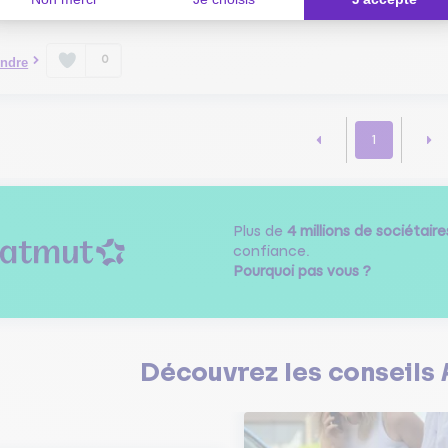
'enleve, c'est tres bien, sur la Mustang avec l'électronique, je ne sais pa
0
ndre
1
Plus de
4 millions de sociétaire
confiance.
Pourquoi pas vous ?
Découvrez les
conseils