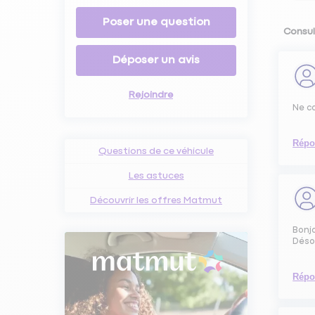
Poser une question
Consul
Déposer un avis
Rejoindre
Ne c
Répo
Questions de ce véhicule
Les astuces
Découvrir les offres Matmut
Bonjo
Déso
Répo