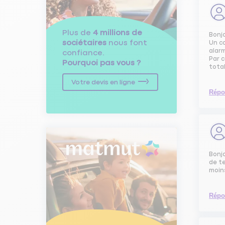
Plus de
4 millions de
Bonj
sociétaires
nous font
Un c
alarm
confiance.
Par 
Pourquoi pas vous ?
tota
Votre devis en ligne
Répo
Bonjo
de te
moin
Répo