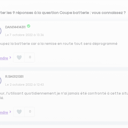
ter les 9 réponses à la question Coupe batterie : vous connaissez ?
DANI14414311
Le
7 octobre 2022
à
13:36
oupez la batterie car a la remise en route tout sera déprogrammé
0
ndre
R.SI43121351
Le
2 octobre 2022
à
12:43
ur, l'utilisant quotidiennement je n'ai jamais été confronté à cette sit
lé.
0
ndre