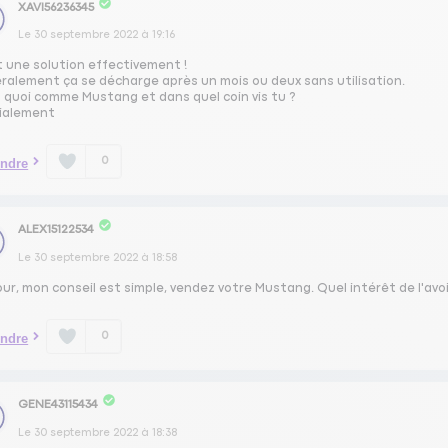
XAVI56236345
Le
30 septembre 2022
à
19:16
t une solution effectivement !
ralement ça se décharge après un mois ou deux sans utilisation.
s quoi comme Mustang et dans quel coin vis tu ?
ialement
0
ndre
ALEX15122534
Le
30 septembre 2022
à
18:58
ur, mon conseil est simple, vendez votre Mustang. Quel intérêt de l'avoi
0
ndre
GENE43115434
Le
30 septembre 2022
à
18:38