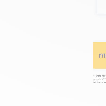
⁽⁴⁾|
Offre ré
associés⁽³⁾ 
premiers mo