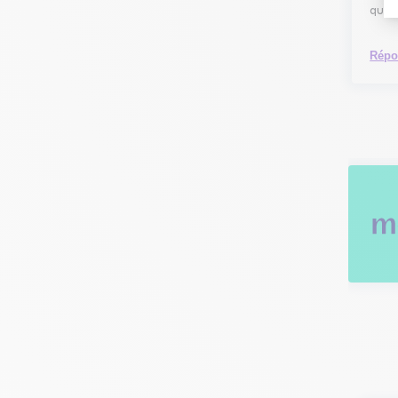
qui s
Répo