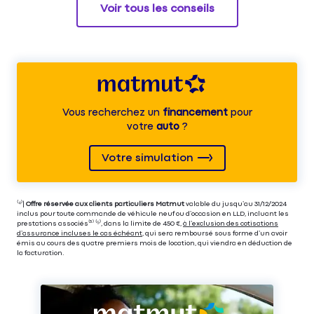
Voir tous les conseils
Vous recherchez un
financement
pour
votre
auto
?
Votre simulation
⁽⁴⁾|
Offre réservée aux clients particuliers Matmut
valable du jusqu’au 31/12/2024
inclus pour toute commande de véhicule neuf ou d’occasion en LLD, incluant les
prestations associés⁽³⁾ ⁽⁵⁾, dans la limite de 450 €,
à l’exclusion des cotisations
d’assurance incluses le cas échéant
, qui sera remboursé sous forme d’un avoir
émis au cours des quatre premiers mois de location, qui viendra en déduction de
la facturation.