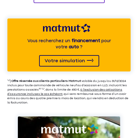
Vous recherchez un
financement
pour
votre
auto
?
Votre simulation
⁽⁴⁾|
Offre réservée aux clients particuliers Matmut
valable du jusqu’au 31/12/2024
inclus pour toute commande de véhicule neuf ou d’occasion en LLD, incluant les
prestations associés⁽³⁾ ⁽⁵⁾, dans la limite de 450 €,
à l’exclusion des cotisations
d’assurance incluses le cas échéant
, qui sera remboursé sous forme d’un avoir
émis au cours des quatre premiers mois de location, qui viendra en déduction de
la facturation.