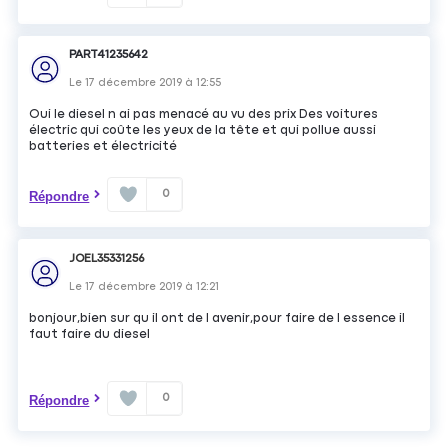
PART41235642
Le
17 décembre 2019
à
12:55
Oui le diesel n ai pas menacé au vu des prix Des voitures
électric qui coûte les yeux de la tête et qui pollue aussi
batteries et électricité
0
Répondre
JOEL35331256
Le
17 décembre 2019
à
12:21
bonjour,bien sur qu il ont de l avenir,pour faire de l essence il
faut faire du diesel
0
Répondre