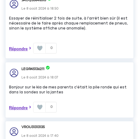
JACQ33646513
Le
8 août 2024
à
18:50
Essayer de réinitialiser 2 fois de suite, à l'arrêt bien sûr (il est
nécessaire de le faire après chaque remplacement de pneus,
sinon le système affiche une anomalie).
0
Répondre
LEGR45136211
Le
8 août 2024
à
18:07
Bonjour sur le kia de mes parents c'était la pile ronde qui est
dans la sondes sur la jantes
0
Répondre
VROU31313135
Le
8 août 2024
à
17:40