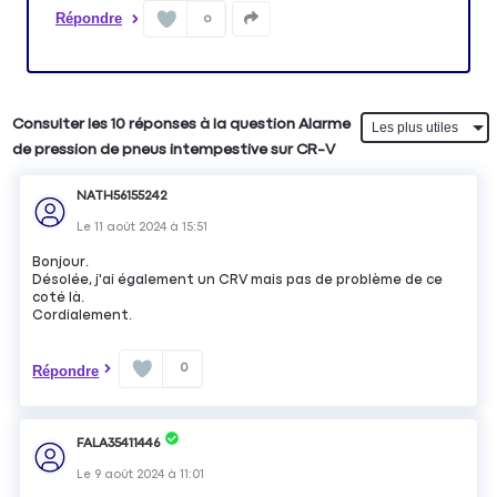
Répondre
0
Consulter les 10 réponses à la question Alarme
de pression de pneus intempestive sur CR-V
NATH56155242
Le
11 août 2024
à
15:51
Bonjour.
Désolée, j'ai également un CRV mais pas de problème de ce
coté là.
Cordialement.
0
Répondre
FALA35411446
Le
9 août 2024
à
11:01