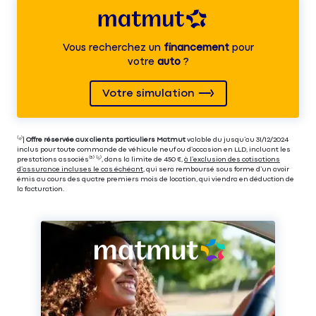
Vous recherchez un
financement
pour
votre
auto
?
Votre simulation
⁽⁴⁾|
Offre réservée aux clients particuliers Matmut
valable du jusqu’au 31/12/2024
inclus pour toute commande de véhicule neuf ou d’occasion en LLD, incluant les
prestations associés⁽³⁾ ⁽⁵⁾, dans la limite de 450 €,
à l’exclusion des cotisations
d’assurance incluses le cas échéant
, qui sera remboursé sous forme d’un avoir
émis au cours des quatre premiers mois de location, qui viendra en déduction de
la facturation.