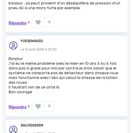
bonjour , ça peut provenir d'un déséquilibre de pression d'un
pneu dû à une micro fuite par exemple.
0
Répondre
YVES51454312
Le
8 août 2024
à
22:00
Bonjour
J'ai eu le même problème avec le mien en 10 ans 5 ou 6 fois
donc pas si grave pour moi par contre je crois savoir que le
système ne comporte pas de détecteur dans chaque roue
mais fonctionne avec l abs qui calcul la vitesse de rotation
des roues
Il faudrait voir de ce côté là
Bon courage
0
Répondre
SALV52525314