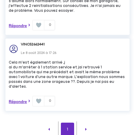
s'allume alors normalement. Sur conseil de mon garagiste,
j'effectue 2 reinitialisations consécutives. Je n'ai jamais eu
de problème. Vous pouvez essayer.
0
Répondre
VINC52662441
Le
8 août 2024
à
17:26
Cela m'est également arrivé ,j
ai du m'arrêter à 1 station service et jai retrouvé 1
automobiliste qui me précédait et avait le même problème
avec 1 voiture d'une autre marque. L'explication nous sommes
passés dans une zone orageuse ??. Depuis je nai pas eu
d'alertes.
0
Répondre
1