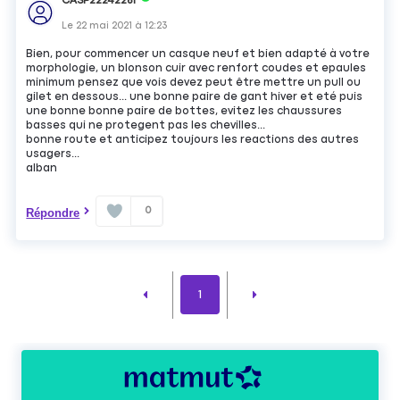
CASP22242261
Le
22 mai 2021
à
12:23
Bien, pour commencer un casque neuf et bien adapté à votre
morphologie, un blonson cuir avec renfort coudes et epaules
minimum pensez que vois devez peut être mettre un pull ou
gilet en dessous... une bonne paire de gant hiver et eté puis
une bonne bonne paire de bottes, evitez les chaussures
basses qui ne protegent pas les chevilles...
bonne route et anticipez toujours les reactions des autres
usagers...
alban
0
Répondre
1