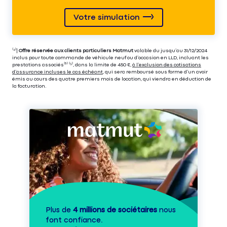
Votre simulation
⁽⁴⁾|
Offre réservée aux clients particuliers Matmut
valable du jusqu’au 31/12/2024
inclus pour toute commande de véhicule neuf ou d’occasion en LLD, incluant les
prestations associés⁽³⁾ ⁽⁵⁾, dans la limite de 450 €,
à l’exclusion des cotisations
d’assurance incluses le cas échéant
, qui sera remboursé sous forme d’un avoir
émis au cours des quatre premiers mois de location, qui viendra en déduction de
la facturation.
Plus de
4 millions de sociétaires
nous
font confiance.