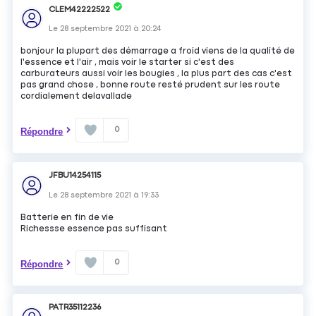
CLEM42222522
Le
28 septembre 2021
à
20:24
bonjour la plupart des démarrage a froid viens de la qualité de
l'essence et l'air , mais voir le starter si c'est des
carburateurs aussi voir les bougies , la plus part des cas c'est
pas grand chose , bonne route resté prudent sur les route
cordialement delavallade
0
Répondre
JFBU14254115
Le
28 septembre 2021
à
19:33
Batterie en fin de vie
Richessse essence pas suffisant
0
Répondre
PATR35112236