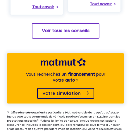
Tout savoir
Tout savoir
Voir tous les conseils
Vous recherchez un
financement
pour
votre
auto
?
Votre simulation
⁽⁴⁾|
Offre réservée aux clients particuliers Matmut
valable du jusqu’au 31/12/2024
inclus pour toute commande de véhicule neuf ou d’occasion en LLD, incluant les
prestations associés⁽³⁾ ⁽⁵⁾, dans la limite de 450 €,
à l’exclusion des cotisations
d’assurance incluses le cas échéant
, qui sera remboursé sous forme d’un avoir
émis au cours des quatre premiers mois de location, qui viendra en déduction de