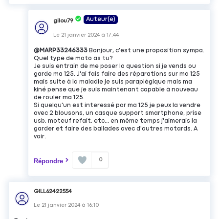
Auteur(e)
gilou79
Le
21 janvier 2024
à
17:44
@MARP33246333
Bonjour, c'est une proposition sympa.
Quel type de moto as tu?
Je suis entrain de me poser la question si je vends ou
garde ma 125. J'ai fais faire des réparations sur ma 125
mais suite à la maladie je suis paraplégique mais ma
kiné pense que je suis maintenant capable à nouveau
de rouler ma 125.
Si quelqu'un est interessé par ma 125 je peux la vendre
avec 2 blousons, un casque support smartphone, prise
usb, moteuf refait, etc... en même temps j'aimerais la
garder et faire des ballades avec d'autres motards. A
voir.
0
Répondre
GILL62422554
Le
21 janvier 2024
à
16:10