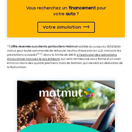
Vous recherchez un
financement
pour
votre
auto
?
Votre simulation
⁽⁴⁾|
Offre réservée aux clients particuliers Matmut
valable du jusqu’au 31/12/2024
inclus pour toute commande de véhicule neuf ou d’occasion en LLD, incluant les
prestations associés⁽³⁾ ⁽⁵⁾, dans la limite de 450 €,
à l’exclusion des cotisations
d’assurance incluses le cas échéant
, qui sera remboursé sous forme d’un avoir
émis au cours des quatre premiers mois de location, qui viendra en déduction de
la facturation.