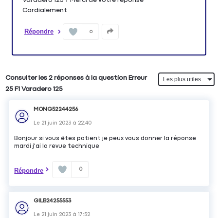
Cordialement
Répondre
0
Consulter les 2 réponses à la question Erreur
25 F1 Varadero 125
MONG52244256
Le
21 juin 2023
à
22:40
Bonjour si vous êtes patient je peux vous donner la réponse
mardi j'ai la revue technique
0
Répondre
GILB24255553
Le
21 juin 2023
à
17:52