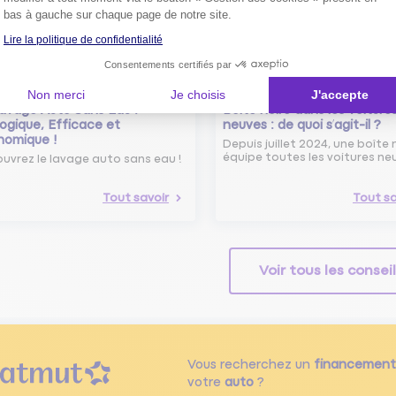
bas à gauche sur chaque page de notre site.
Lire la politique de confidentialité
Consentements certifiés par
Non merci
Je choisis
J'accepte
avage Auto Sans Eau :
Boîte noire dans les voiture
ogique, Efficace et
neuves : de quoi s’agit-il ?
nomique !
Depuis juillet 2024, une boîte 
équipe toutes les voitures ne
uvrez le lavage auto sans eau !
Tout savoir
Tout sa
Voir tous les consei
Vous recherchez un
financement
votre
auto
?