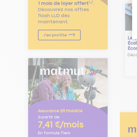
1 mois de loyer offert
⁽⁴⁾.
Découvrez nos offres
flash LLD dès
maintenant.
J'en profite
Le L
Écol
Éco
Déco
Assurance 2R Mobilité
à partir de
7,41 €/mois
En formule Tiers