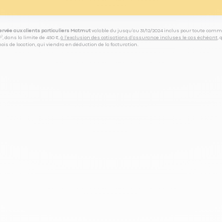
servée aux clients particuliers Matmut
valable du jusqu’au 31/12/2024 inclus pour toute comm
⁽⁵⁾, dans la limite de 450 €,
à l’exclusion des cotisations d’assurance incluses le cas échéant
,
is de location, qui viendra en déduction de la facturation.