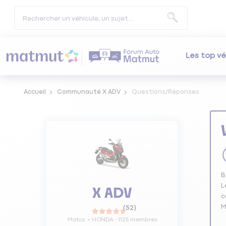
Les top vé
Accueil
Communauté X ADV
Questions/Réponses
B
L
X ADV
c
M
(
52
)
Motos
HONDA
-
1125
membres