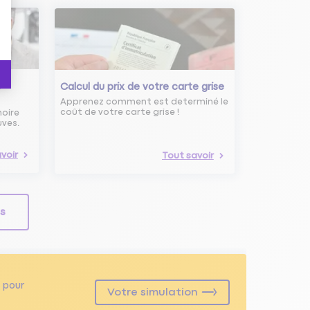
s
Calcul du prix de votre carte grise
Apprenez comment est determiné le
coût de votre carte grise !
noire
uves.
voir
Tout savoir
ls
pour
Votre simulation