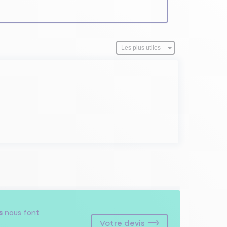
s
nous font
Votre devis