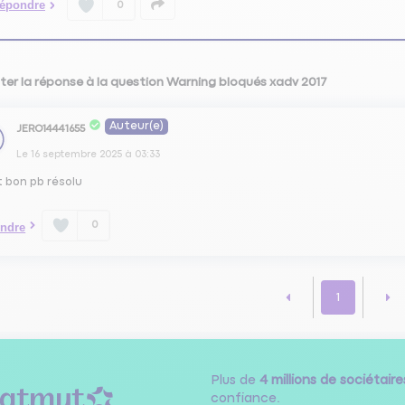
épondre
0
ter la réponse à la question Warning bloqués xadv 2017
Auteur(e)
JERO14441655
Le
16 septembre 2025
à
03:33
t bon pb résolu
0
ndre
1
Plus de
4 millions de sociétaire
confiance.