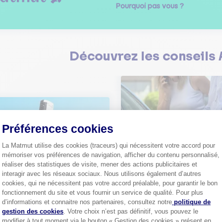
Pourquoi pas vous ?
Découvrez les
conseils
Préférences cookies
Comment bien choisir son
assurance auto ?
La Matmut utilise des cookies (traceurs) qui nécessitent votre accord pour
Conseils pour choisir la meille
st-ce que le nouveau radar
mémoriser vos préférences de navigation, afficher du contenu personnalisé,
assurance auto selon vos bes
elle ?
réaliser des statistiques de visite, mener des actions publicitaires et
 savoir sur le radar tourelle et
interagir avec les réseaux sociaux. Nous utilisons également d’autres
ent éviter les infractions.
Tout sa
cookies, qui ne nécessitent pas votre accord préalable, pour garantir le bon
fonctionnement du site et vous fournir un service de qualité. Pour plus
Axeptio consent
d’informations et connaitre nos partenaires, consultez notre
politique de
Tout savoir
gestion des cookies
. Votre choix n’est pas définitif, vous pouvez le
modifier à tout moment via le bouton « Gestion des cookies » présent en