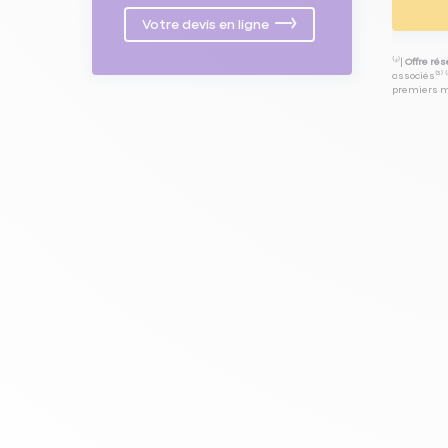
Votre devis en ligne
⁽⁴⁾|
Offre ré
associés⁽³⁾ 
premiers mo