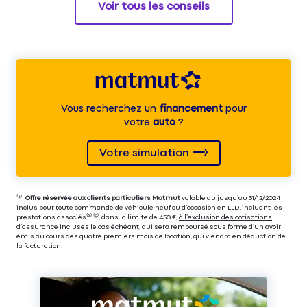
Voir tous les conseils
Vous recherchez un
financement
pour
votre
auto
?
Votre simulation
⁽⁴⁾|
Offre réservée aux clients particuliers Matmut
valable du jusqu’au 31/12/2024
inclus pour toute commande de véhicule neuf ou d’occasion en LLD, incluant les
prestations associés⁽³⁾ ⁽⁵⁾, dans la limite de 450 €,
à l’exclusion des cotisations
d’assurance incluses le cas échéant
, qui sera remboursé sous forme d’un avoir
émis au cours des quatre premiers mois de location, qui viendra en déduction de
la facturation.