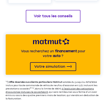
Voir tous les conseils
Vous recherchez un
financement
pour
votre
auto
?
Votre simulation
⁽⁴⁾|
Offre réservée aux clients particuliers Matmut
valable du jusqu’au 31/12/2024
inclus pour toute commande de véhicule neuf ou d’occasion en LLD, incluant les
prestations associés⁽³⁾ ⁽⁵⁾, dans la limite de 450 €,
à l’exclusion des cotisations
d’assurance incluses le cas échéant
, qui sera remboursé sous forme d’un avoir
émis au cours des quatre premiers mois de location, qui viendra en déduction de
la facturation.