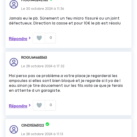
MOUN45242165
Le
30 octobre 2024
à
11:36
Jamais eu le pb. Sûrement un feu micro fissuré ou un joint
défectueux. Direction la casse et pour 10€ le pb est résolu
0
Répondre
ROGU64665563
Le
28 octobre 2024
à
17:32
Moi perso pas ce problème.a votre place je regarderai les
ampoules si elles sont bien bloqué et je regarde si il ya de l
eau.sinon je tire doucement sur les fils.voila ce que je ferais
en attente d un garagiste.
0
Répondre
CIND15365122
Le
28 octobre 2024
à
11:13