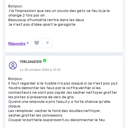
Bonjour,
J'ai l'impression que ces un soucis des getz ce feu la je le
change 2 fois par an .
Beaucoup d'humidité rentre dans les deux
Je n'est pas d'idée apart le garagiste
0
Répondre
YDEL24621213
Le
28 octobre 2024
à
10:30
Bonjour,
Il faut regarder si le fusible n'a pas claqué.si ce n'est pas ça,il
faudra démonter les feus par le coffre,vérifier si les
connecteurs ne sont pas oxydé ,les secher nettoyer,gratter
les pistes si presence de vers de gris.
Quand une ampoule a pris l'eau,il y a forte chance qu'elle
claque.
Les remplacer ,secher le fond des douilles,nettoyer,
secher,gratter les connexions.
Couper la batterie auparavant,ou déconnecter le feu.