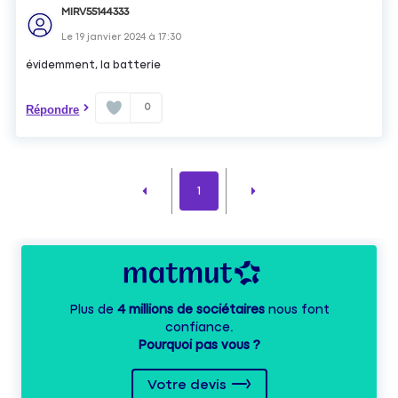
MIRV55144333
Le
19 janvier 2024
à
17:30
évidemment, la batterie
0
Répondre
1
Plus de
4 millions de sociétaires
nous font
confiance.
Pourquoi pas vous ?
Votre devis