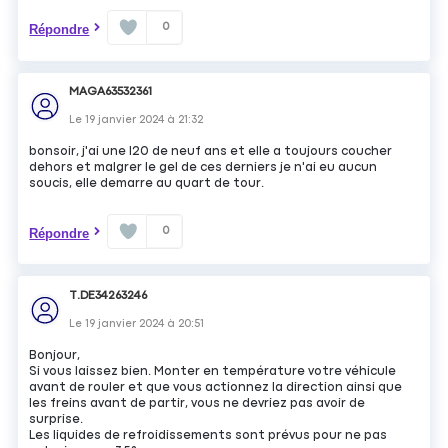
0
Répondre
MAGA63532361
Le
19 janvier 2024
à
21:32
bonsoir, j'ai une I20 de neuf ans et elle a toujours coucher
dehors et malgrer le gel de ces derniers je n'ai eu aucun
soucis, elle demarre au quart de tour.
0
Répondre
T.DE34263246
Le
19 janvier 2024
à
20:51
Bonjour,
Si vous laissez bien. Monter en température votre véhicule
avant de rouler et que vous actionnez la direction ainsi que
les freins avant de partir, vous ne devriez pas avoir de
surprise.
Les liquides de refroidissements sont prévus pour ne pas