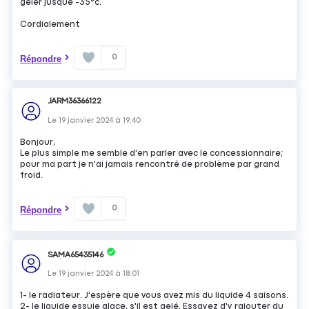
geler jusque -35°c.
Cordialement
0
Répondre
JARM36366122
Le
19 janvier 2024
à
19:40
Bonjour,
Le plus simple me semble d'en parler avec le concessionnaire;
pour ma part je n'ai jamais rencontré de problème par grand
froid.
0
Répondre
SAMA65435146
Le
19 janvier 2024
à
18:01
1- le radiateur. J'espère que vous avez mis du liquide 4 saisons.
2- le liquide essuie glace, s'il est gelé, Essayez d'y rajouter du