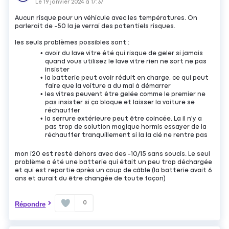
Le
19 janvier 2024
à
17:37
Aucun risque pour un véhicule avec les températures. On
parlerait de -50 la je verrai des potentiels risques.
les seuls problèmes possibles sont :
avoir du lave vitre été qui risque de geler si jamais
quand vous utilisez le lave vitre rien ne sort ne pas
insister
la batterie peut avoir réduit en charge, ce qui peut
faire que la voiture a du mal à démarrer
les vitres peuvent être gelée comme le premier ne
pas insister si ça bloque et laisser la voiture se
réchauffer
la serrure extérieure peut être coincée. La il n'y a
pas trop de solution magique hormis essayer de la
réchauffer tranquillement si la la clé ne rentre pas
mon i20 est resté dehors avec des -10/15 sans soucis. Le seul
problème a été une batterie qui était un peu trop déchargée
et qui est repartie après un coup de câble.(la batterie avait 6
ans et aurait du être changée de toute façon)
0
Répondre