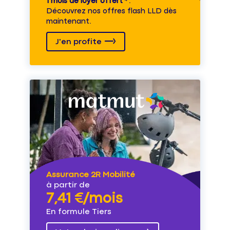
1 mois de loyer offert
⁽⁴⁾.
Découvrez nos offres flash LLD dès
maintenant.
J'en profite
Assurance 2R Mobilité
à partir de
7,41 €/mois
En formule Tiers