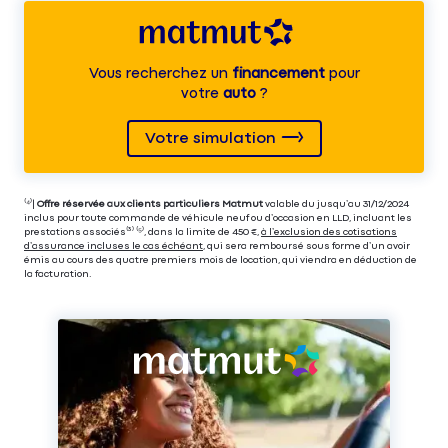
Vous recherchez un
financement
pour
votre
auto
?
Votre simulation
⁽⁴⁾|
Offre réservée aux clients particuliers Matmut
valable du jusqu’au 31/12/2024
inclus pour toute commande de véhicule neuf ou d’occasion en LLD, incluant les
prestations associés⁽³⁾ ⁽⁵⁾, dans la limite de 450 €,
à l’exclusion des cotisations
d’assurance incluses le cas échéant
, qui sera remboursé sous forme d’un avoir
émis au cours des quatre premiers mois de location, qui viendra en déduction de
la facturation.