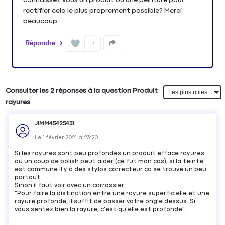
rectifier cela le plus proprement possible? Merci
beaucoup
Répondre
1
Consulter les 2 réponses à la question Produit
rayures
JIMM45425431
Le
1 février 2021
à
23:20
Si les rayures sont peu profondes un produit efface rayures
ou un coup de polish peut aider (ce fut mon cas), si la teinte
est commune il y a des stylos correcteur ça se trouve un peu
partout.
Sinon il faut voir avec un carrossier.
"Pour faire la distinction entre une rayure superficielle et une
rayure profonde, il suffit de passer votre ongle dessus. Si
vous sentez bien la rayure, c'est qu'elle est profonde".