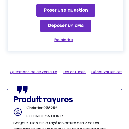
Poser une question
Déposer un avis
Rejoindre
Questions de ce véhicule
Les astuces
Découvrir les offr
Produit rayures
Christian936252
Le
1 février 2021
à
15:46
Bonjour, Mon fils a rayé la voiture des 2 cotés,
connaissez vous un produit ou une peinture pour