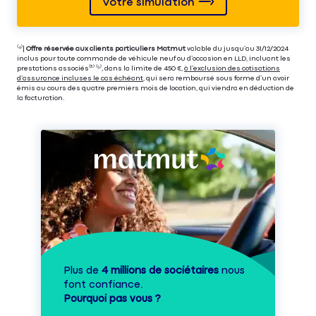
Votre simulation
⁽⁴⁾|
Offre réservée aux clients particuliers Matmut
valable du jusqu’au 31/12/2024
inclus pour toute commande de véhicule neuf ou d’occasion en LLD, incluant les
prestations associés⁽³⁾ ⁽⁵⁾, dans la limite de 450 €,
à l’exclusion des cotisations
d’assurance incluses le cas échéant
, qui sera remboursé sous forme d’un avoir
émis au cours des quatre premiers mois de location, qui viendra en déduction de
la facturation.
Plus de
4 millions de sociétaires
nous
font confiance.
Pourquoi pas vous ?