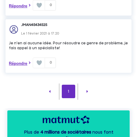
0
Répondre
JMAN45434525
Le
1 février 2021
à
17:20
Je n'en ai aucune idée. Pour résoudre ce genre de problème, je
fais appel à un spécialiste!
0
Répondre
1
Plus de
4 millions de sociétaires
nous font