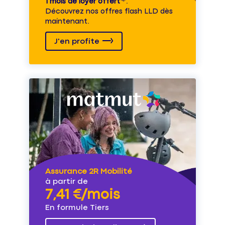
1 mois de loyer offert
⁽⁴⁾.
Découvrez nos offres flash LLD dès
maintenant.
J'en profite
Assurance 2R Mobilité
à partir de
7,41 €/mois
En formule Tiers