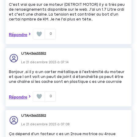
C'est vrai que sur ce moteur (DETROIT MOTOR) il y a très peu
de renseignements disponible sur le web. J'ai un 1.7 Litre crdi
et c"est une chaîne. La tension est contrôler au bot d'un
certai npmbre de KM. Je ne l'ai plus en tête..
0
Répondre
UTAH36633352
Le
21 décembre 2023
à
07:14
Bonjour ,si il y a un carter métallique à l'extrémité du moteur
et que l ont voit un peut de joint d étanchéité ça peut être
une chaîne si les cache sont en plastique c es une courroie
0
Répondre
UTAH36633352
Le
21 décembre 2023
à
07:08
Ça dépend d'un facteur c es un 2roue motrice ou 4roue