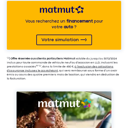
Vous recherchez un
financement
pour
votre
auto
?
Votre simulation
⁽⁴⁾|
Offre réservée aux clients particuliers Matmut
valable du jusqu’au 31/12/2024
inclus pour toute commande de véhicule neuf ou d’occasion en LLD, incluant les
prestations associés⁽³⁾ ⁽⁵⁾, dans la limite de 450 €,
à l’exclusion des cotisations
d’assurance incluses le cas échéant
, qui sera remboursé sous forme d’un avoir
émis au cours des quatre premiers mois de location, qui viendra en déduction de
la facturation.