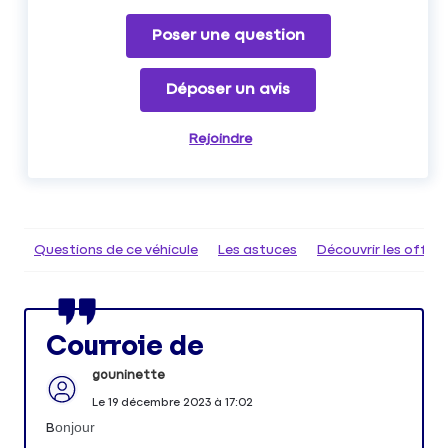
Poser une question
Déposer un avis
Rejoindre
Questions de ce véhicule
Les astuces
Découvrir les offr
Courroie de
gouninette
Le
19 décembre 2023
à
17:02
onjour
B