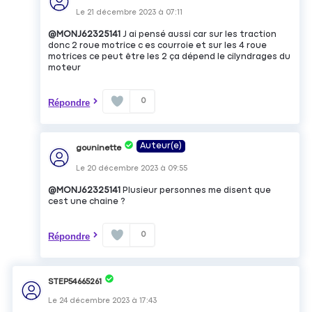
Le
21 décembre 2023
à
07:11
@MONJ62325141
J ai pensé aussi car sur les traction
donc 2 roue motrice c es courroie et sur les 4 roue
motrices ce peut être les 2 ça dépend le cilyndrages du
moteur
0
Répondre
Auteur(e)
gouninette
Le
20 décembre 2023
à
09:55
@MONJ62325141
Plusieur personnes me disent que
cest une chaine ?
0
Répondre
STEP54665261
Le
24 décembre 2023
à
17:43