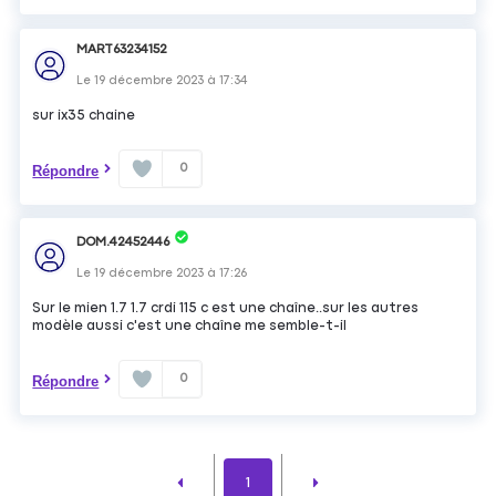
MART63234152
Le
19 décembre 2023
à
17:34
sur ix35 chaine
0
Répondre
DOM.42452446
Le
19 décembre 2023
à
17:26
Sur le mien 1.7 1.7 crdi 115 c est une chaîne..sur les autres
modèle aussi c'est une chaîne me semble-t-il
0
Répondre
1