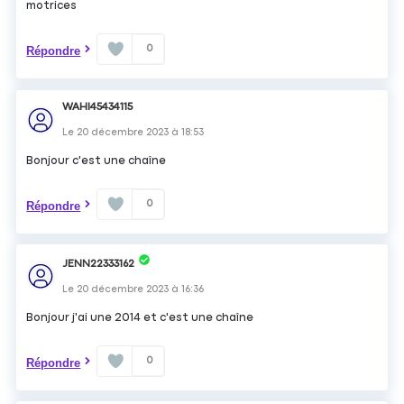
motrices
0
Répondre
WAHI45434115
Le
20 décembre 2023
à
18:53
Bonjour c'est une chaîne
0
Répondre
JENN22333162
Le
20 décembre 2023
à
16:36
Bonjour j'ai une 2014 et c'est une chaîne
0
Répondre