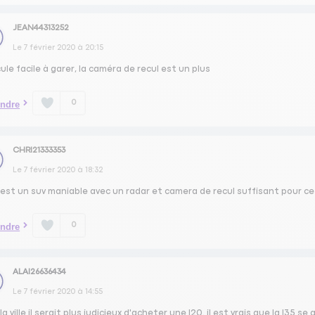
JEAN44313252
Le
7 février 2020
à
20:15
ule facile à garer, la caméra de recul est un plus
0
ndre
CHRI21333353
Le
7 février 2020
à
18:32
'est un suv maniable avec un radar et camera de recul suffisant pour ce
0
ndre
ALAI26636434
Le
7 février 2020
à
14:55
la ville il serait plus judicieux d'acheter une I20. il est vrais que la I35 