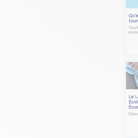
Qu'e
tour
Tout
comm
Le L
Écol
Éco
Déco