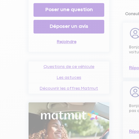
Poser une question
Consul
Déposer un avis
Rejoindre
Bonjo
voitu
Questions de ce véhicule
Répo
Les astuces
Découvrir les offres Matmut
Bonjo
pas q
Répo