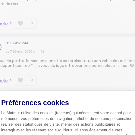
ra de recul
0
ndre
BELL54251344
Le
7 février 2020
à
14:46
ur Ma petite femme en a un et c'est vraiment un bon véhicule ; oui il 
dépent pour ou ? ... a vous de jugé a trouver une bonne place ..si non R
0
ndre
BABE64514621
Préférences cookies
Le
7 février 2020
à
14:31
La Matmut utilise des cookies (traceurs) qui nécessitent votre accord pour
est tout de même imposante mais facile à garer grâce à la caméra de recu
mémoriser vos préférences de navigation, afficher du contenu personnalisé,
réaliser des statistiques de visite, mener des actions publicitaires et
interagir avec les réseaux sociaux. Nous utilisons également d’autres
0
ndre