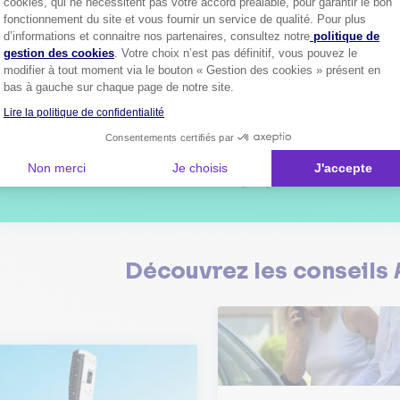
cookies, qui ne nécessitent pas votre accord préalable, pour garantir le bon
fonctionnement du site et vous fournir un service de qualité. Pour plus
Axeptio consent
d’informations et connaitre nos partenaires, consultez notre
politique de
gestion des cookies
. Votre choix n’est pas définitif, vous pouvez le
1
modifier à tout moment via le bouton « Gestion des cookies » présent en
bas à gauche sur chaque page de notre site.
Lire la politique de confidentialité
Consentements certifiés par
Plus de
4 millions de sociétaire
confiance.
Non merci
Je choisis
J'accepte
Pourquoi pas vous ?
Découvrez les
conseils