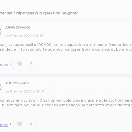
ter les 7 réponses à la question Se garer
ARAW55446435
Le
9 février 2020
à
13:34
ur, je vous conseil à 100/100 cette acquisition étant moi même réticent j
re idéale '' 'tant conduite que pour ce garer. Bonne journée, et bonne c
0
ndre
AUDR32122451
Le
8 février 2020
à
09:59
ur nous en avons un. C'est un véhicule très maniable et le stationnement
u'il est idéal pour la ville car ses dimensions ne permettent pas de tro
0
ndre