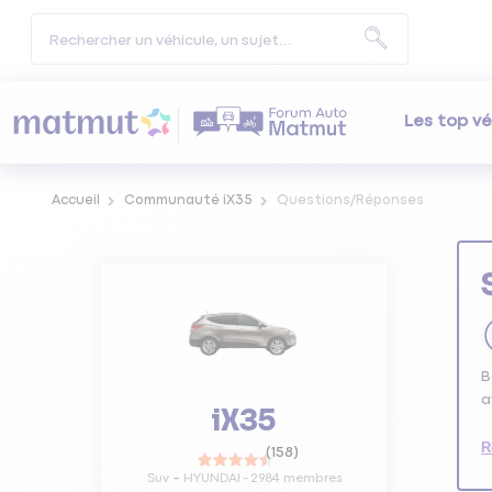
Les top vé
Accueil
Communauté iX35
Questions/Réponses
B
a
iX35
R
(
158
)
Suv
HYUNDAI
-
2984
membres