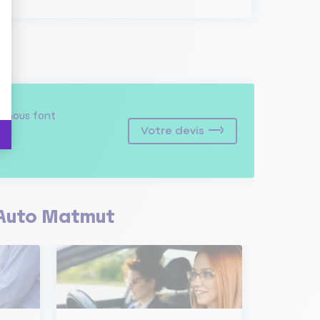
s
nous font
Votre devis
Auto Matmut