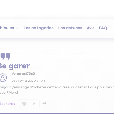
hicules
Les catégories
Les astuces
Avis
FAQ
Se garer
Veracrus17363
Le
7 février 2020
à
11:41
onjour, j'envisage d'acheter cette voiture, quasiment que pour des dé
vec ? Merci
épondre
0