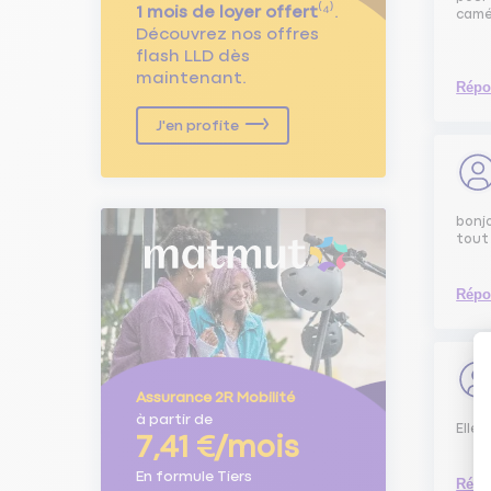
1 mois de loyer offert
⁽⁴⁾.
camé
Découvrez nos offres
flash LLD dès
maintenant.
Répo
J'en profite
bonjo
tout 
Répo
Assurance 2R Mobilité
à partir de
Elle 
7,41 €/mois
En formule Tiers
Répo