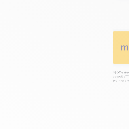
⁽⁴⁾|
Offre ré
associés⁽³⁾ 
premiers mo