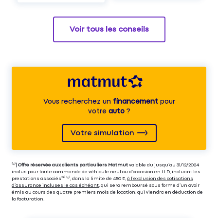
Voir tous les conseils
Vous recherchez un
financement
pour
votre
auto
?
Votre simulation
⁽⁴⁾|
Offre réservée aux clients particuliers Matmut
valable du jusqu’au 31/12/2024
inclus pour toute commande de véhicule neuf ou d’occasion en LLD, incluant les
prestations associés⁽³⁾ ⁽⁵⁾, dans la limite de 450 €,
à l’exclusion des cotisations
d’assurance incluses le cas échéant
, qui sera remboursé sous forme d’un avoir
émis au cours des quatre premiers mois de location, qui viendra en déduction de
la facturation.