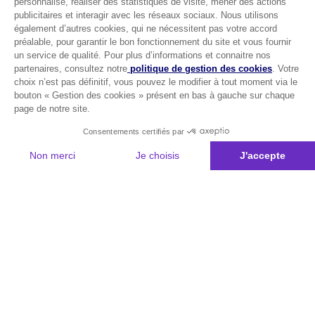
personnalisé, réaliser des statistiques de visite, mener des actions
publicitaires et interagir avec les réseaux sociaux. Nous utilisons
également d’autres cookies, qui ne nécessitent pas votre accord
préalable, pour garantir le bon fonctionnement du site et vous fournir
un service de qualité. Pour plus d’informations et connaitre nos
partenaires, consultez notre
politique de gestion des cookies
. Votre
choix n’est pas définitif, vous pouvez le modifier à tout moment via le
bouton « Gestion des cookies » présent en bas à gauche sur chaque
page de notre site.
Consentements certifiés par
Non merci
Je choisis
J'accepte
Plateforme de Gestion du Consentement : Personnalisez vos Options
Axeptio consent
Notre plateforme vous permet d'adapter et de gérer vos paramètres de 
Les conseils Matmut