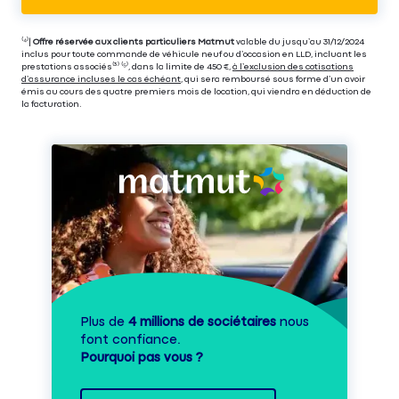
⁽⁴⁾|
Offre réservée aux clients particuliers Matmut
valable du jusqu’au 31/12/2024
inclus pour toute commande de véhicule neuf ou d’occasion en LLD, incluant les
prestations associés⁽³⁾ ⁽⁵⁾, dans la limite de 450 €,
à l’exclusion des cotisations
d’assurance incluses le cas échéant
, qui sera remboursé sous forme d’un avoir
émis au cours des quatre premiers mois de location, qui viendra en déduction de
la facturation.
Plus de
4 millions de sociétaires
nous
font confiance.
Pourquoi pas vous ?