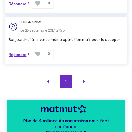
0
Répondre
THIE45162131
Le
25 septembre 2017
à
15:31
Bonjour, Moi à l'inverse même opération mais pour le stopper.
0
Répondre
1
Plus de
4 millions de sociétaires
nous font
confiance.