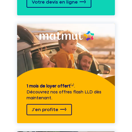
Votre devis en ligne
1 mois de loyer offert
⁽⁴⁾.
Découvrez nos offres flash LLD dès
maintenant.
J'en profite