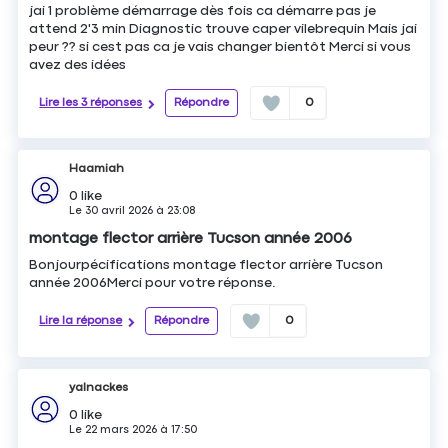
jai 1 problème démarrage dès fois ca démarre pas je
attend 2'3 min Diagnostic trouve caper vilebrequin Mais jai
peur ?? si cest pas ca je vais changer bientôt Merci si vous
avez des idées
Lire les 3 réponses
Répondre
0
Haamiah
0
like
Le
30 avril 2026
à
23:08
montage flector arrière Tucson année 2006
Bonjourpécifications montage flector arrière Tucson
année 2006Merci pour votre réponse.
Lire la réponse
Répondre
0
yalnackes
0
like
Le
22 mars 2026
à
17:50