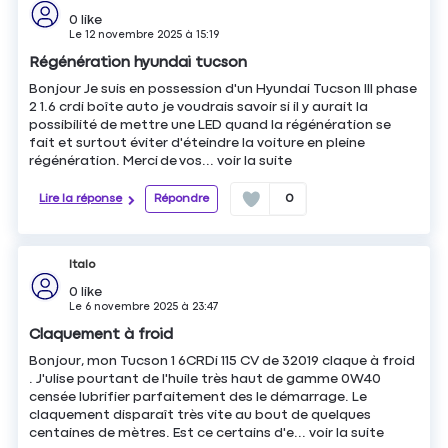
0
like
Le
12 novembre 2025
à
15:19
Régénération hyundai tucson
Bonjour Je suis en possession d'un Hyundai Tucson III phase
2 1.6 crdi boîte auto je voudrais savoir si il y aurait la
possibilité de mettre une LED quand la régénération se
fait et surtout éviter d'éteindre la voiture en pleine
régénération. Merci de vos...
voir la suite
Lire la réponse
Répondre
0
ltalo
0
like
Le
6 novembre 2025
à
23:47
Claquement à froid
Bonjour, mon Tucson 1 6CRDi 115 CV de 32019 claque à froid
. J'ulise pourtant de l'huile très haut de gamme 0W40
censée lubrifier parfaitement des le démarrage. Le
claquement disparaît très vite au bout de quelques
centaines de mètres. Est ce certains d'e...
voir la suite