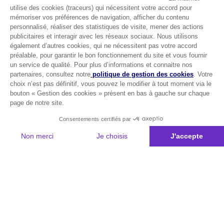
utilise des cookies (traceurs) qui nécessitent votre accord pour
mémoriser vos préférences de navigation, afficher du contenu
personnalisé, réaliser des statistiques de visite, mener des actions
publicitaires et interagir avec les réseaux sociaux. Nous utilisons
également d’autres cookies, qui ne nécessitent pas votre accord
préalable, pour garantir le bon fonctionnement du site et vous fournir
un service de qualité. Pour plus d’informations et connaitre nos
partenaires, consultez notre
politique de gestion des cookies
. Votre
choix n’est pas définitif, vous pouvez le modifier à tout moment via le
bouton « Gestion des cookies » présent en bas à gauche sur chaque
page de notre site.
Consentements certifiés par
Non merci
Je choisis
J'accepte
Plateforme de Gestion du Consentement : Personnalisez vos Options
Axeptio consent
Notre plateforme vous permet d'adapter et de gérer vos paramètres de 
Les conseils Matmut