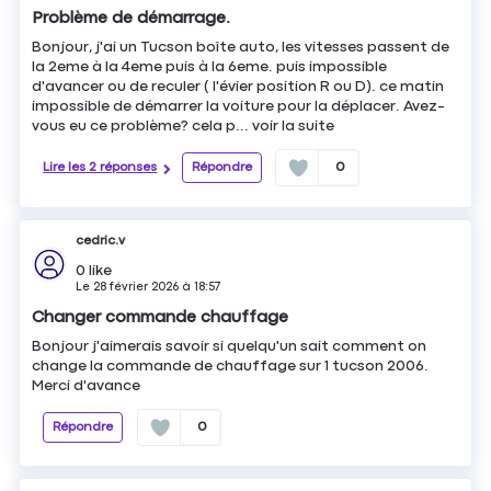
Problème de démarrage.
Bonjour, j'ai un Tucson boîte auto, les vitesses passent de
la 2eme à la 4eme puis à la 6eme. puis impossible
d'avancer ou de reculer ( l'évier position R ou D). ce matin
impossible de démarrer la voiture pour la déplacer. Avez-
vous eu ce problème? cela p...
voir la suite
Lire les 2 réponses
Répondre
0
cedric.v
0
like
Le
28 février 2026
à
18:57
Changer commande chauffage
Bonjour j'aimerais savoir si quelqu'un sait comment on
change la commande de chauffage sur 1 tucson 2006.
Merci d'avance
Répondre
0