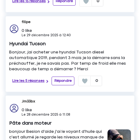
Lire les 15 réponses
Répondre
0
filipe
0
like
Le
29 décembre 2025
à
12:40
Hyundai Tucson
Bonjour, jai acheter une hyundai Tucson diesel
automatique 2019, pendant 3 mois je la démarre sans la
préchauffer, je ne savais pas. Par temp de froid elle mes
beaucoup de temp a démarrer ? Merci
Lire les 5 réponses
Répondre
0
Jm33bx
0
like
Le
28 décembre 2025
à
11:08
Pâte dans moteur
bonjour Besion d'aide j'ai le voyant d'huile qui
c'est allumé je regarde les niveaux manque de