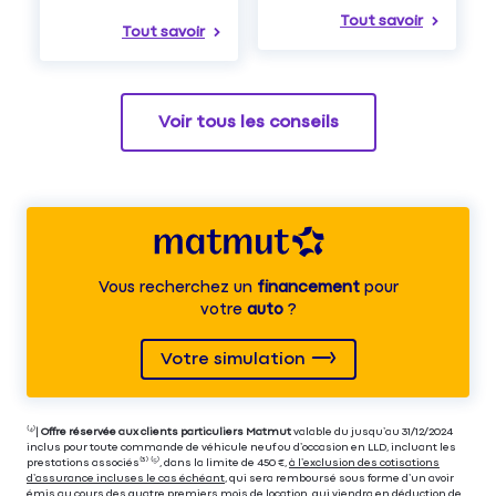
Tout savoir
Tout savoir
Voir tous les conseils
Vous recherchez un
financement
pour
votre
auto
?
Votre simulation
⁽⁴⁾|
Offre réservée aux clients particuliers Matmut
valable du jusqu’au 31/12/2024
inclus pour toute commande de véhicule neuf ou d’occasion en LLD, incluant les
prestations associés⁽³⁾ ⁽⁵⁾, dans la limite de 450 €,
à l’exclusion des cotisations
d’assurance incluses le cas échéant
, qui sera remboursé sous forme d’un avoir
émis au cours des quatre premiers mois de location, qui viendra en déduction de