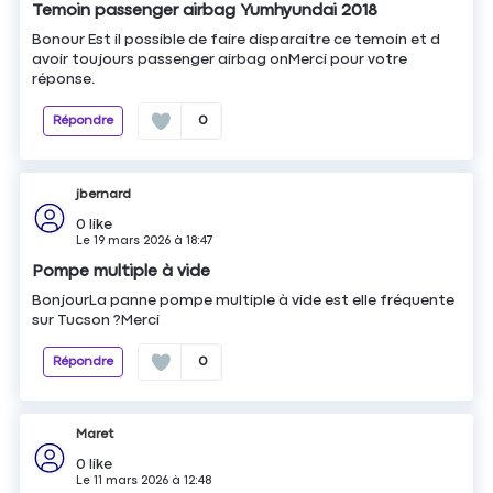
Temoin passenger airbag Yumhyundai 2018
Bonour Est il possible de faire disparaitre ce temoin et d
avoir toujours passenger airbag onMerci pour votre
réponse.
Répondre
0
jbernard
0
like
Le
19 mars 2026
à
18:47
Pompe multiple à vide
BonjourLa panne pompe multiple à vide est elle fréquente
sur Tucson ?Merci
Répondre
0
Maret
0
like
Le
11 mars 2026
à
12:48