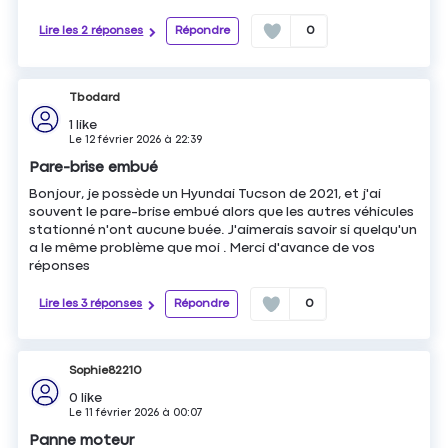
Lire les 2 réponses
Répondre
0
Tbodard
1
like
Le
12 février 2026
à
22:39
Pare-brise embué
Bonjour, je possède un Hyundai Tucson de 2021, et j'ai
souvent le pare-brise embué alors que les autres véhicules
stationné n'ont aucune buée. J'aimerais savoir si quelqu'un
a le même problème que moi . Merci d'avance de vos
réponses
Lire les 3 réponses
Répondre
0
Sophie82210
0
like
Le
11 février 2026
à
00:07
Panne moteur