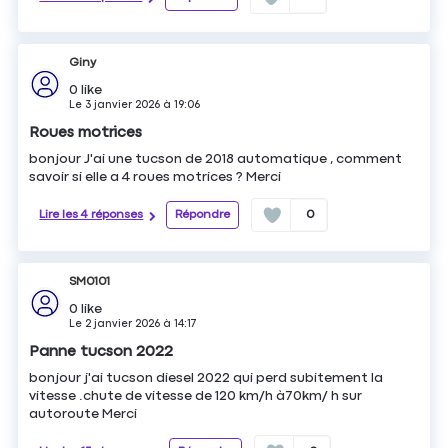
Giny
0
like
Le
3 janvier 2026
à
19:06
Roues motrices
bonjour J'ai une tucson de 2018 automatique , comment
savoir si elle a 4 roues motrices ? Merci
Lire les 4 réponses
Répondre
0
SM0101
0
like
Le
2 janvier 2026
à
14:17
Panne tucson 2022
bonjour j'ai tucson diesel 2022 qui perd subitement la
vitesse .chute de vitesse de 120 km/h à70km/ h sur
autoroute Merci