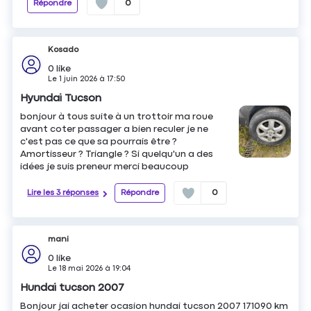
Répondre
0
Kosado
0
like
Le
1 juin 2026
à
17:50
Hyundai Tucson
bonjour à tous suite à un trottoir ma roue
avant coter passager a bien reculer je ne
c'est pas ce que sa pourrais être ?
Amortisseur ? Triangle ? Si quelqu'un a des
idées je suis preneur merci beaucoup
Lire les 3 réponses
Répondre
0
mani
0
like
Le
18 mai 2026
à
19:04
Hundai tucson 2007
Bonjour jai acheter ocasion hundai tucson 2007 171090 km