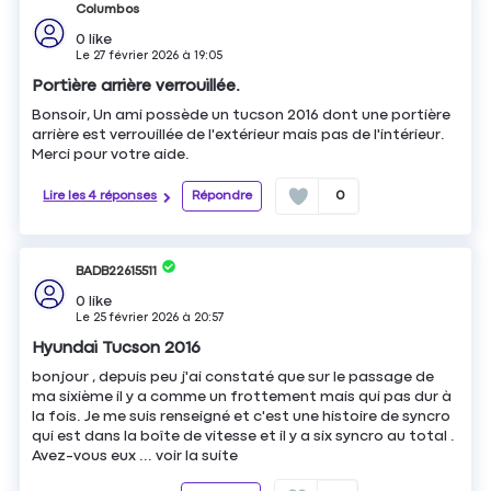
Columbos
0
like
Le
27 février 2026
à
19:05
Portière arrière verrouillée.
Bonsoir, Un ami possède un tucson 2016 dont une portière
arrière est verrouillée de l'extérieur mais pas de l'intérieur.
Merci pour votre aide.
Lire les 4 réponses
Répondre
0
BADB22615511
0
like
Le
25 février 2026
à
20:57
Hyundai Tucson 2016
bonjour , depuis peu j'ai constaté que sur le passage de
ma sixième il y a comme un frottement mais qui pas dur à
la fois. Je me suis renseigné et c'est une histoire de syncro
qui est dans la boîte de vitesse et il y a six syncro au total .
Avez-vous eux ...
voir la suite