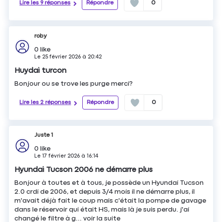
Lire les 9 réponses
Répondre
0
roby
0
like
Le
25 février 2026
à
20:42
Huydai turcon
Bonjour ou se trove les purge merci?
Lire les 2 réponses
Répondre
0
Juste 1
0
like
Le
17 février 2026
à
16:14
Hyundai Tucson 2006 ne démarre plus
Bonjour à toutes et à tous, je possède un Hyundai Tucson
2.0 crdi de 2006, et depuis 3/4 mois il ne démarre plus, il
m'avait déjà fait le coup mais c'était la pompe de gavage
dans le réservoir qui était HS, mais là je suis perdu. j'ai
changé le filtre à g...
voir la suite