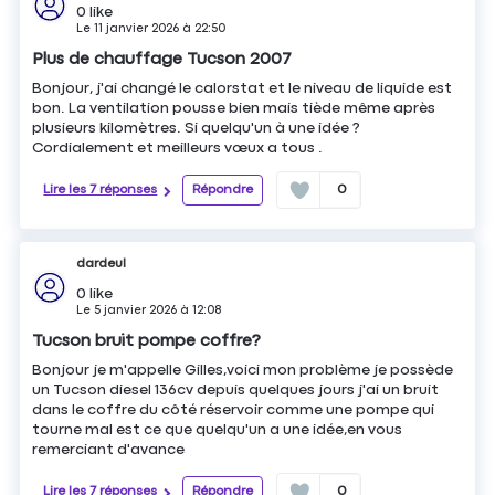
0
like
Le
11 janvier 2026
à
22:50
Plus de chauffage Tucson 2007
Bonjour, j'ai changé le calorstat et le niveau de liquide est
bon. La ventilation pousse bien mais tiède même après
plusieurs kilomètres. Si quelqu'un à une idée ?
Cordialement et meilleurs vœux a tous .
Lire les 7 réponses
Répondre
0
dardeul
0
like
Le
5 janvier 2026
à
12:08
Tucson bruit pompe coffre?
Bonjour je m'appelle Gilles,voici mon problème je possède
un Tucson diesel 136cv depuis quelques jours j'ai un bruit
dans le coffre du côté réservoir comme une pompe qui
tourne mal est ce que quelqu'un a une idée,en vous
remerciant d'avance
Lire les 7 réponses
Répondre
0