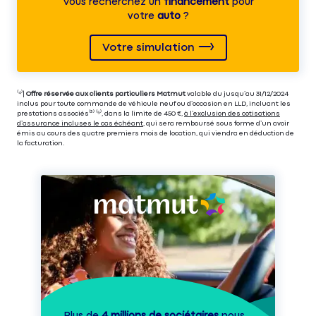
Vous recherchez un
financement
pour
votre
auto
?
Votre simulation
⁽⁴⁾|
Offre réservée aux clients particuliers Matmut
valable du jusqu’au 31/12/2024
inclus pour toute commande de véhicule neuf ou d’occasion en LLD, incluant les
prestations associés⁽³⁾ ⁽⁵⁾, dans la limite de 450 €,
à l’exclusion des cotisations
d’assurance incluses le cas échéant
, qui sera remboursé sous forme d’un avoir
émis au cours des quatre premiers mois de location, qui viendra en déduction de
la facturation.
Plus de
4 millions de sociétaires
nous