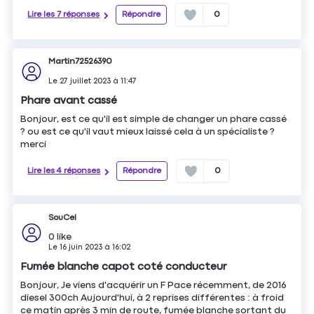
Lire les 7 réponses
Répondre
0
Martin72526390
Le
27 juillet 2023
à
11:47
Phare avant cassé
Bonjour, est ce qu'il est simple de changer un phare cassé
? ou est ce qu'il vaut mieux laissé cela à un spécialiste ?
merci
Lire les 4 réponses
Répondre
0
SouCel
0
like
Le
16 juin 2023
à
16:02
Fumée blanche capot coté conducteur
Bonjour, Je viens d'acquérir un F Pace récemment, de 2016
diesel 300ch Aujourd'hui, à 2 reprises différentes : à froid
ce matin après 3 min de route, fumée blanche sortant du