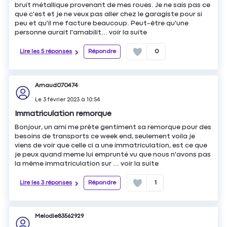
bruit métallique provenant de mes roues. Je ne sais pas ce
que c'est et je ne veux pas aller chez le garagiste pour si
peu et qu'il me facture beaucoup. Peut-être qu'une
personne aurait l'amabilit...
voir la suite
Lire les 5 réponses
Répondre
0
Arnaud070474
Le
3 février 2023
à
10:54
Immatriculation remorque
Bonjour, un ami me prête gentiment sa remorque pour des
besoins de transports ce week end, seulement voila je
viens de voir que celle ci a une immatriculation, est ce que
je peux quand meme lui emprunté vu que nous n'avons pas
la même immatriculation sur ...
voir la suite
Lire les 3 réponses
Répondre
1
Melodie83562929