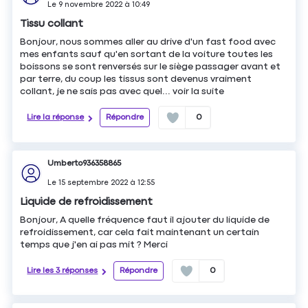
Le
9 novembre 2022
à
10:49
Tissu collant
Bonjour, nous sommes aller au drive d'un fast food avec
mes enfants sauf qu'en sortant de la voiture toutes les
boissons se sont renversés sur le siège passager avant et
par terre, du coup les tissus sont devenus vraiment
collant, je ne sais pas avec quel...
voir la suite
Lire la réponse
Répondre
0
Umberto936358865
Le
15 septembre 2022
à
12:55
Liquide de refroidissement
Bonjour, A quelle fréquence faut il ajouter du liquide de
refroidissement, car cela fait maintenant un certain
temps que j'en ai pas mit ? Merci
Lire les 3 réponses
Répondre
0