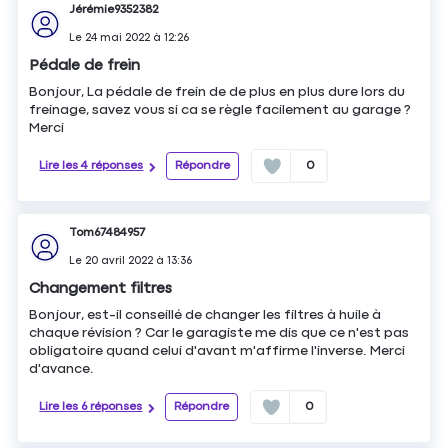
Jérémie9352382
Le
24 mai 2022
à
12:26
Pédale de frein
Bonjour, La pédale de frein de de plus en plus dure lors du
freinage, savez vous si ca se règle facilement au garage ?
Merci
Lire les 4 réponses
Répondre
0
Tom67484957
Le
20 avril 2022
à
13:36
Changement filtres
Bonjour, est-il conseillé de changer les filtres à huile à
chaque révision ? Car le garagiste me dis que ce n'est pas
obligatoire quand celui d'avant m'affirme l'inverse. Merci
d'avance.
Lire les 6 réponses
Répondre
0