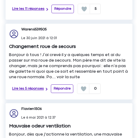
Lire les 11 réponses
Répondre
5
Waren6539505
Le
30 juin 2021
à
12:01
Changement roue de secours
Bonjour à tous ! J’ai crevé il y a quelques temps et ai du
passer sur ma roue de secours. Mon père me dit de vite la
changer, mais je ne comprends pas pourquoi : elle n’a pas
de galette ni quoi que ce soit et ressemble en tout point à
une roue normale. Po...
voir la suite
Lire les 5 réponses
Répondre
0
Flavien1506
Le
6 mai 2021
à
12:37
Mauvaise odeur ventilation
Bonjour, dès que j'actionne la ventilation, une mauvaise