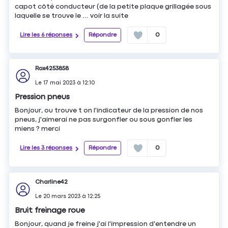
capot côté conducteur (de la petite plaque grillagée sous
laquelle se trouve le ...
voir la suite
Lire les 6 réponses
Répondre
0
Rox4253858
Le
17 mai 2023
à
12:10
Pression pneus
Bonjour, ou trouve t on l'indicateur de la pression de nos
pneus, j'aimerai ne pas surgonfler ou sous gonfler les
miens ? merci
Lire les 3 réponses
Répondre
0
Charline42
Le
20 mars 2023
à
12:25
Bruit freinage roue
Bonjour, quand je freine j'ai l'impression d'entendre un