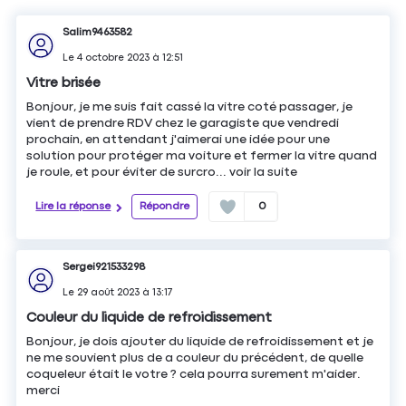
Salim9463582
Le
4 octobre 2023
à
12:51
Vitre brisée
Bonjour, je me suis fait cassé la vitre coté passager, je
vient de prendre RDV chez le garagiste que vendredi
prochain, en attendant j'aimerai une idée pour une
solution pour protéger ma voiture et fermer la vitre quand
je roule, et pour éviter de surcro...
voir la suite
Lire la réponse
Répondre
0
Sergei921533298
Le
29 août 2023
à
13:17
Couleur du liquide de refroidissement
Bonjour, je dois ajouter du liquide de refroidissement et je
ne me souvient plus de a couleur du précédent, de quelle
coqueleur était le votre ? cela pourra surement m'aider.
merci