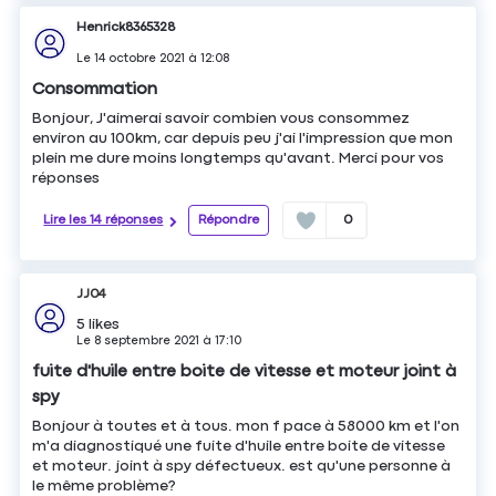
Henrick8365328
Le
14 octobre 2021
à
12:08
Consommation
Bonjour, J'aimerai savoir combien vous consommez
environ au 100km, car depuis peu j'ai l'impression que mon
plein me dure moins longtemps qu'avant. Merci pour vos
réponses
Lire les 14 réponses
Répondre
0
JJ04
5
likes
Le
8 septembre 2021
à
17:10
fuite d'huile entre boite de vitesse et moteur joint à
spy
Bonjour à toutes et à tous. mon f pace à 58000 km et l'on
m'a diagnostiqué une fuite d'huile entre boite de vitesse
et moteur. joint à spy défectueux. est qu'une personne à
le même problème?