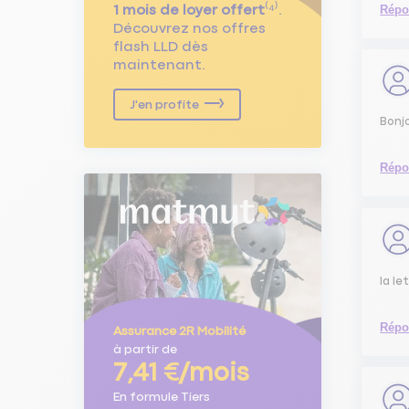
1 mois de loyer offert
⁽⁴⁾.
Répo
Découvrez nos offres
flash LLD dès
maintenant.
J'en profite
Bonjo
Répo
la le
Répo
Assurance 2R Mobilité
à partir de
7,41 €/mois
En formule Tiers