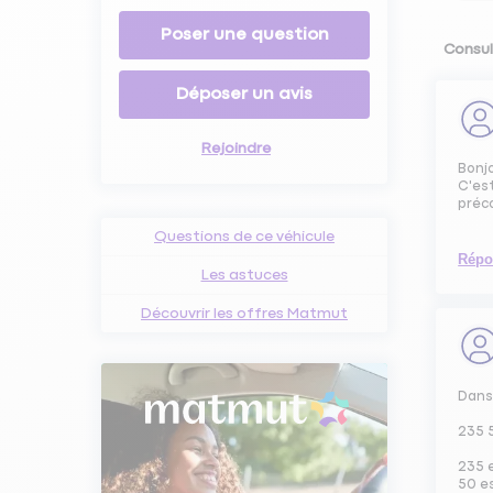
Poser une question
Consul
Déposer un avis
Rejoindre
Bonj
C'est
préc
Questions de ce véhicule
Répo
Les astuces
Découvrir les offres Matmut
Dans 
235 5
235 e
50 es