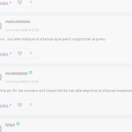
0
ndre
MANU31343256
Le
6 mai 2024
à
13:53
ur , oui elle indique la vitesse que peut supporter le pneu
0
ndre
MAIS54553135
Le
6 mai 2024
à
13:41
ttre en fin de numéro est importante car elle exprime la vitesse maximal
0
ndre
Djfg0