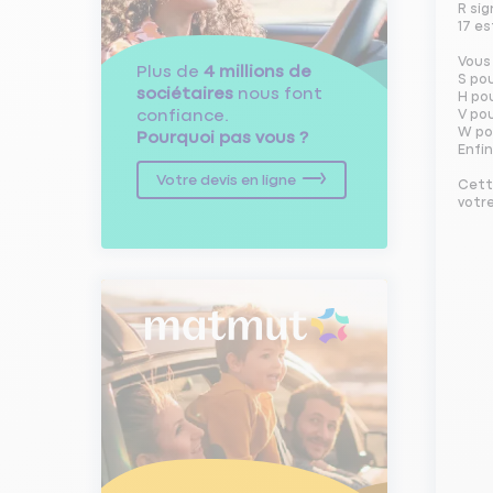
R sig
17 es
Vous 
Plus de
4 millions de
S po
sociétaires
nous font
H po
confiance.
V po
W po
Pourquoi pas vous ?
Enfin
Votre devis en ligne
Cett
votr