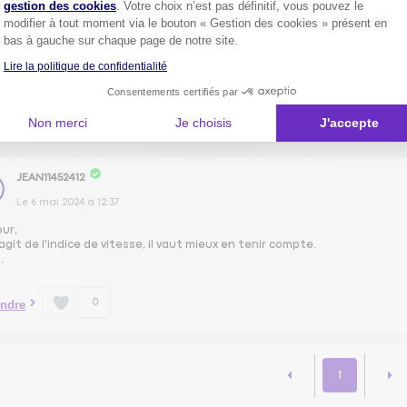
gestion des cookies
. Votre choix n’est pas définitif, vous pouvez le
our Noémie,
modifier à tout moment via le bouton « Gestion des cookies » présent en
bas à gauche sur chaque page de notre site.
il s'agit de l'indice de vitesse supporté par les pneumatiques donc vrai
Lire la politique de confidentialité
plaisir.
Consentements certifiés par
0
ndre
Non merci
Je choisis
J'accepte
JEAN11452412
Le
6 mai 2024
à
12:37
our,
s'agit de l'indice de vitesse, il vaut mieux en tenir compte.
.
0
ndre
1