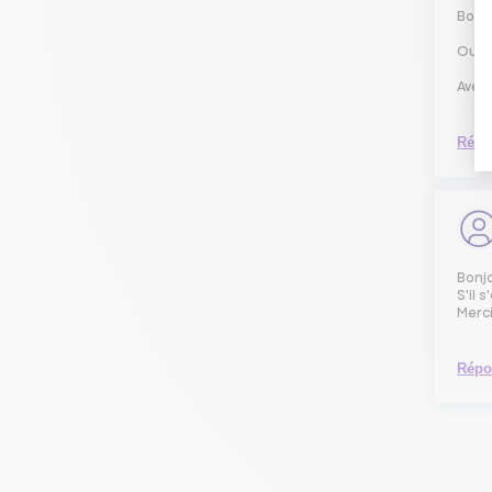
Bonj
Oui, 
Avec 
Répo
Bonj
S'il 
Merci
Répo