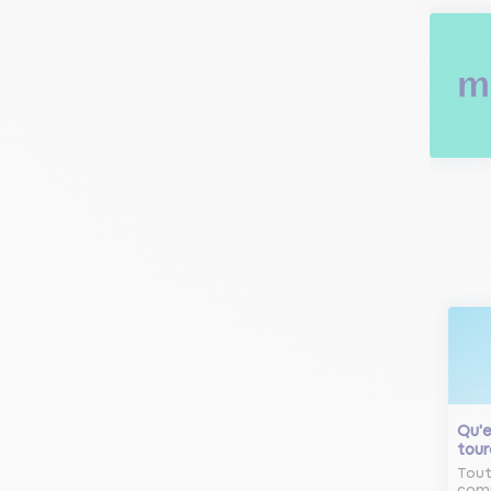
Qu'e
tour
Tout
comm