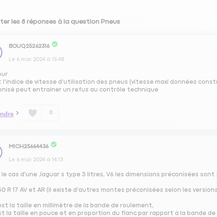
ter les 8 réponses à la question Pneus
BOUQ25262316
Le
6 mai 2024
à
15:48
our
 l'indice de vitesse d'utilisation des pneus (vitesse maxi données constru
onisé peut entrainer un refus au contrôle technique
0
ndre
MICH25664436
Le
6 mai 2024
à
14:13
le cas d'une Jaguar s type 3 litres, V6 les dimensions préconisées sont 
0 R 17 AV et AR (il existe d'autres montes préconisées selon les versions
st la taille en millimètre de la bande de roulement,
t la taille en pouce et en proportion du flanc par rapport à la bande d