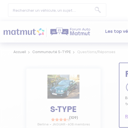
Les top vé
Accueil
Communauté S-TYPE
Questions/Réponses
B
t
S-TYPE
R
(
109
)
Berline
JAGUAR
-
608
membres