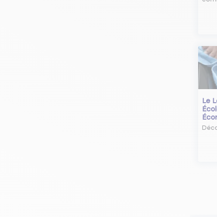
Le L
Écol
Éco
Déco