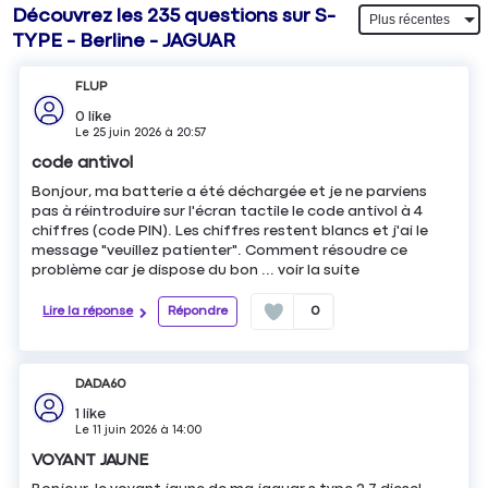
Découvrez les 235 questions sur S-
TYPE - Berline - JAGUAR
FLUP
0
like
Le
25 juin 2026
à
20:57
code antivol
Bonjour, ma batterie a été déchargée et je ne parviens
pas à réintroduire sur l'écran tactile le code antivol à 4
chiffres (code PIN). Les chiffres restent blancs et j'ai le
message "veuillez patienter". Comment résoudre ce
problème car je dispose du bon ...
voir la suite
Lire la réponse
Répondre
0
DADA60
1
like
Le
11 juin 2026
à
14:00
VOYANT JAUNE