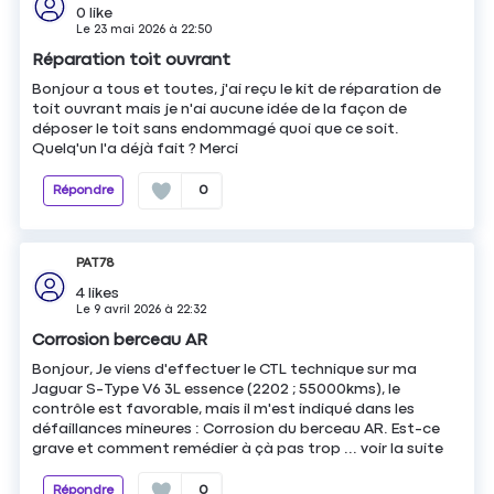
0
like
Le
23 mai 2026
à
22:50
Réparation toit ouvrant
Bonjour a tous et toutes, j'ai reçu le kit de réparation de
toit ouvrant mais je n'ai aucune idée de la façon de
déposer le toit sans endommagé quoi que ce soit.
Quelq'un l'a déjà fait ? Merci
Répondre
0
PAT78
4
likes
Le
9 avril 2026
à
22:32
Corrosion berceau AR
Bonjour, Je viens d'effectuer le CTL technique sur ma
Jaguar S-Type V6 3L essence (2202 ; 55000kms), le
contrôle est favorable, mais il m'est indiqué dans les
défaillances mineures : Corrosion du berceau AR. Est-ce
grave et comment remédier à çà pas trop ...
voir la suite
Répondre
0