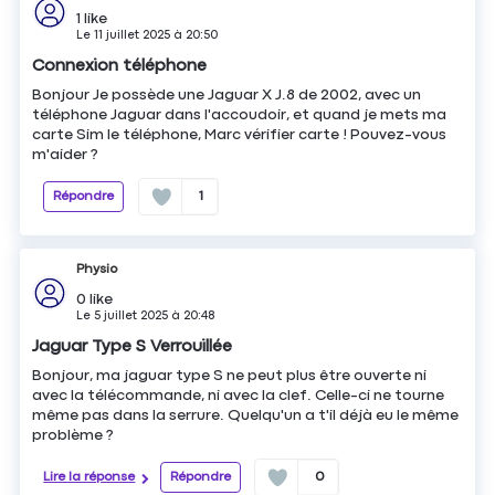
1
like
Le
11 juillet 2025
à
20:50
Connexion téléphone
Bonjour Je possède une Jaguar X J.8 de 2002, avec un
téléphone Jaguar dans l'accoudoir, et quand je mets ma
carte Sim le téléphone, Marc vérifier carte ! Pouvez-vous
m'aider ?
Répondre
1
Physio
0
like
Le
5 juillet 2025
à
20:48
Jaguar Type S Verrouillée
Bonjour, ma jaguar type S ne peut plus être ouverte ni
avec la télécommande, ni avec la clef. Celle-ci ne tourne
même pas dans la serrure. Quelqu'un a t'il déjà eu le même
problème ?
Lire la réponse
Répondre
0