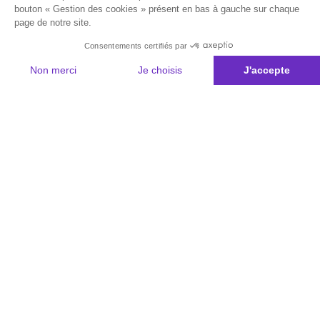
bouton « Gestion des cookies » présent en bas à gauche sur chaque
page de notre site.
Consentements certifiés par
Non merci
Je choisis
J'accepte
Plateforme de Gestion du Consentement : Personnalisez vos Options
Axeptio consent
Notre plateforme vous permet d'adapter et de gérer vos paramètres de 
Les conseils Matmut
Besoin d'une estimation ?
Le Groupe Matmut