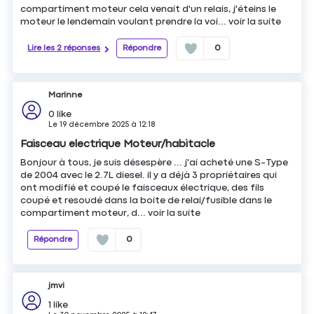
compartiment moteur cela venait d'un relais, j'éteins le
moteur le lendemain voulant prendre la voi...
voir la suite
Lire les 2 réponses
Répondre
0
Marinne
0
like
Le
19 décembre 2025
à
12:18
Faisceau electrique Moteur/habitacle
Bonjour à tous, je suis désespère ... j'ai acheté une S-Type
de 2004 avec le 2.7L diesel. il y a déjà 3 propriétaires qui
ont modifié et coupé le faisceaux électrique, des fils
coupé et resoudé dans la boite de relai/fusible dans le
compartiment moteur, d...
voir la suite
Répondre
0
jmvi
1
like