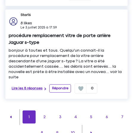
Star16
8
likes
Le
3 juillet 2025
à
17:59
procédure remplacement vitre de porte arrière
Jaguar s-type
bonjour à toutes et tous. Quelqu'un connait-il la
procédure pour remplacement de la vitre arrière
descendante d'une jaguar s-type ? La vitre a été
accidentellement cassée.... les débris sont enlevés... la
nouvelle est prète à être installée avec un nouvea...
voir la
suite
Lire les 8 réponses
Répondre
0
1
2
3
4
5
6
7
8
9
10