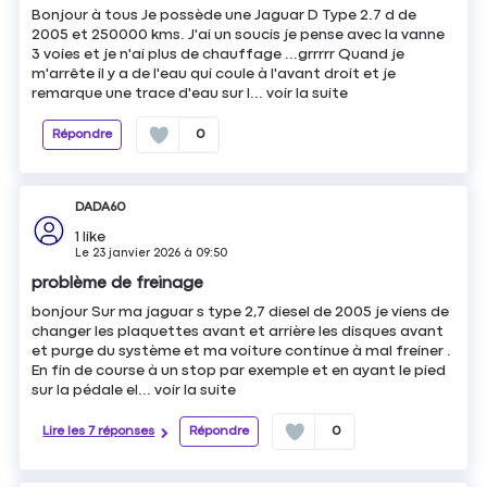
Bonjour à tous Je possède une Jaguar D Type 2.7 d de
2005 et 250000 kms. J'ai un soucis je pense avec la vanne
3 voies et je n'ai plus de chauffage ...grrrrr Quand je
m'arrête il y a de l'eau qui coule à l'avant droit et je
remarque une trace d'eau sur l...
voir la suite
Répondre
0
DADA60
1
like
Le
23 janvier 2026
à
09:50
problème de freinage
bonjour Sur ma jaguar s type 2,7 diesel de 2005 je viens de
changer les plaquettes avant et arrière les disques avant
et purge du système et ma voiture continue à mal freiner .
En fin de course à un stop par exemple et en ayant le pied
sur la pédale el...
voir la suite
Lire les 7 réponses
Répondre
0