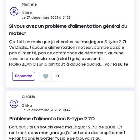
Marinne
0
like
Le
27 décembre 2025
à
21:25
Si vous avez un problème d'alimentation général du
moteur
Ça fait un mois que je chercher sur ma jaguar S type 2.7L
V6 DIESEL ! aucune alimentation moteur, pompe gazole
pas alimenté, pas de commande de démarreur, aucune
tension au calculateur (relai 1 (gris) avec un fils
NOIR/BLANC sur la pin tout à gauche quand...
voir la suite
Répondre
0
CHOUA
0
like
Le
27 décembre 2025
à
18:42
Problème d'alimentation S-type 2.7D
Bonjour, j'ai un soucis avec ma Jaguar 2.7D de 2008. En
rentrant dans mon garage j'ai entendu des crépitement
venant dans le boitier fusible se trouvant au