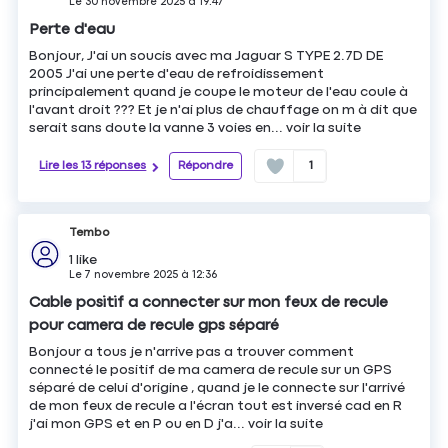
Le
30 novembre 2025
à
19:47
Perte d'eau
Bonjour, J'ai un soucis avec ma Jaguar S TYPE 2.7D DE
2005 J'ai une perte d'eau de refroidissement
principalement quand je coupe le moteur de l'eau coule à
l'avant droit ??? Et je n'ai plus de chauffage on m à dit que
serait sans doute la vanne 3 voies en...
voir la suite
Lire les 13 réponses
Répondre
1
Tembo
1
like
Le
7 novembre 2025
à
12:36
Cable positif a connecter sur mon feux de recule
pour camera de recule gps séparé
Bonjour a tous je n'arrive pas a trouver comment
connecté le positif de ma camera de recule sur un GPS
séparé de celui d'origine , quand je le connecte sur l'arrivé
de mon feux de recule a l'écran tout est inversé cad en R
j'ai mon GPS et en P ou en D j'a...
voir la suite