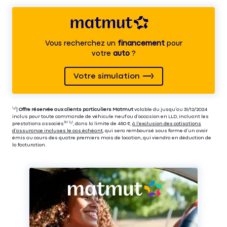
Vous recherchez un
financement
pour
votre
auto
?
Votre simulation
⁽⁴⁾|
Offre réservée aux clients particuliers Matmut
valable du jusqu’au 31/12/2024
inclus pour toute commande de véhicule neuf ou d’occasion en LLD, incluant les
prestations associés⁽³⁾ ⁽⁵⁾, dans la limite de 450 €,
à l’exclusion des cotisations
d’assurance incluses le cas échéant
, qui sera remboursé sous forme d’un avoir
émis au cours des quatre premiers mois de location, qui viendra en déduction de
la facturation.