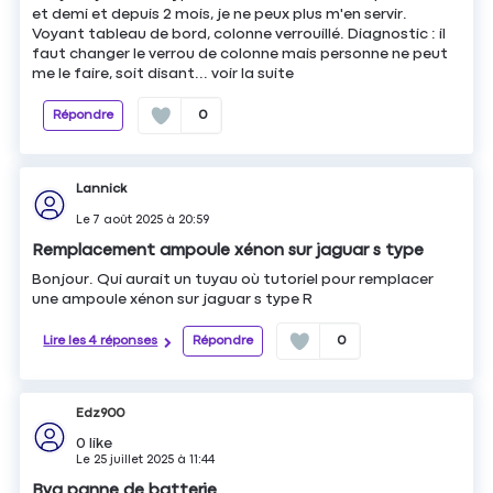
et demi et depuis 2 mois, je ne peux plus m'en servir.
Voyant tableau de bord, colonne verrouillé. Diagnostic : il
faut changer le verrou de colonne mais personne ne peut
me le faire, soit disant...
voir la suite
Répondre
0
Lannick
Le
7 août 2025
à
20:59
Remplacement ampoule xénon sur jaguar s type
Bonjour. Qui aurait un tuyau où tutoriel pour remplacer
une ampoule xénon sur jaguar s type R
Lire les 4 réponses
Répondre
0
Edz900
0
like
Le
25 juillet 2025
à
11:44
Bva panne de batterie