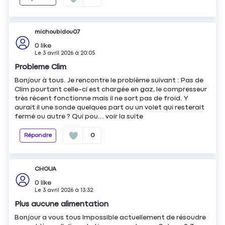
michoubidou07
0
like
Le
3 avril 2026
à
20:05
Probleme Clim
Bonjour à tous. Je rencontre le problème suivant : Pas de
Clim pourtant celle-ci est chargée en gaz, le compresseur
très récent fonctionne mais il ne sort pas de froid. Y
aurait il une sonde quelques part ou un volet qui resterait
fermé ou autre ? Qui pou...
voir la suite
Répondre
0
CHOUA
0
like
Le
3 avril 2026
à
13:32
Plus aucune alimentation
Bonjour a vous tous Impossible actuellement de résoudre