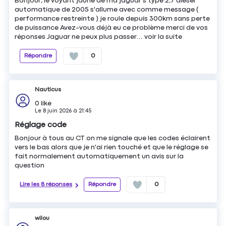
Bonjour, le voyant jaune de ma jaguar s type 2,7 diesel
automatique de 2005 s'allume avec comme message (
performance restreinte ) je roule depuis 300km sans perte
de puissance Avez-vous déjà eu ce problème merci de vos
réponses Jaguar ne peux plus passer...
voir la suite
Répondre
0
Nauticus
0
like
Le
8 juin 2026
à
21:45
Réglage code
Bonjour à tous au CT on me signale que les codes éclairent
vers le bas alors que je n'ai rien touché et que le réglage se
fait normalement automatiquement un avis sur la
question
Lire les 8 réponses
Répondre
0
wilou