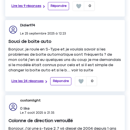
Lire les 9 réponses
Répondre
0
Didier974
Le
25 septembre 2025
à
12:23
Souci de boite auto
Bonjour, je roule en S-Type et je voulais savoir si les
problèmes de boîte automatique sont fréquents ? de
mon coté j'en ai eu quelques uns du coup je me demandais
si le modèle était connus pour cela et si il est simple de
changer la boite auto et si le b...
voir la suite
Lire les 24 réponses
Répondre
0
customlight
0
like
Le
7 août 2025
à
21:35
Colonne de direction verrouillé
Bonjour, j'ai une s-type 2.7 v6 diesel de 2004 depuis 1 ans