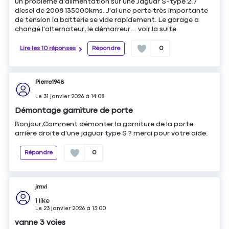
un problème d'alimentation sur une Jaguar S-type 2.7
diesel de 2008 135000kms. J'ai une perte très importante
de tension la batterie se vide rapidement. Le garage a
changé l'alternateur, le démarreur...
voir la suite
Lire les 10 réponses
Répondre
0
Pierre1948
Le
31 janvier 2026
à
14:08
Démontage garniture de porte
Bonjour,Comment démonter la garniture de la porte
arrière droite d'une jaguar type S ? merci pour votre aide.
Répondre
0
jmvi
1
like
Le
23 janvier 2026
à
13:00
vanne 3 voies