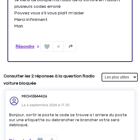
plusieurs codes erroné
Pouvez vous s'il vous plaît m'aider
Merci infiniment
Mah
Répondre
0
Consulter les 2 réponses à la question Radio
voiture bloquée
MICH13544426
Le
6 septembre 2024
à
17:30
Bonjour, sortir le poste le code se trouve a l arriere du poste
sur une etiquette ou debrancher re brancher votre sera
debloqué.
0