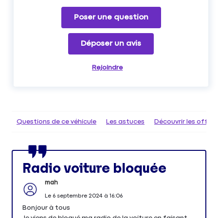
Poser une question
Déposer un avis
Rejoindre
Questions de ce véhicule
Les astuces
Découvrir les offr
Radio voiture bloquée
mah
Le
6 septembre 2024
à
16:06
Bonjour à tous
Je viens de bloqué ma radio de la voiture en faisant