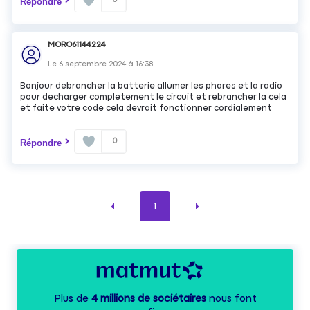
Répondre
MORO61144224
Le
6 septembre 2024
à
16:38
Bonjour debrancher la batterie allumer les phares et la radio
pour decharger completement le circuit et rebrancher la cela
et faite votre code cela devrait fonctionner cordialement
0
Répondre
1
Plus de
4 millions de sociétaires
nous font