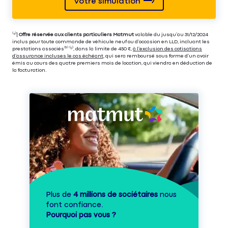
Votre simulation
⁽⁴⁾|
Offre réservée aux clients particuliers Matmut
valable du jusqu’au 31/12/2024
inclus pour toute commande de véhicule neuf ou d’occasion en LLD, incluant les
prestations associés⁽³⁾ ⁽⁵⁾, dans la limite de 450 €,
à l’exclusion des cotisations
d’assurance incluses le cas échéant
, qui sera remboursé sous forme d’un avoir
émis au cours des quatre premiers mois de location, qui viendra en déduction de
la facturation.
Plus de
4 millions de sociétaires
nous
font confiance.
Pourquoi pas vous ?