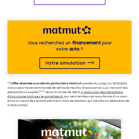
Vous recherchez un
financement
pour
votre
auto
?
Votre simulation
⁽⁴⁾|
Offre réservée aux clients particuliers Matmut
valable du jusqu’au 31/12/2024
inclus pour toute commande de véhicule neuf ou d’occasion en LLD, incluant les
prestations associés⁽³⁾ ⁽⁵⁾, dans la limite de 450 €,
à l’exclusion des cotisations
d’assurance incluses le cas échéant
, qui sera remboursé sous forme d’un avoir
émis au cours des quatre premiers mois de location, qui viendra en déduction de
la facturation.