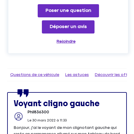
Poser une question
Déposer un avis
Rejoindre
Questions de ce véhicule
Les astuces
Découvrir les offr
Voyant cligno gauche
Phil836300
Le
30 mars 2022
à
11:33
Bonjour, j'ai le voyant de mon clignotant gauche qui
reste en permanence allumé sur mon tableau de bord