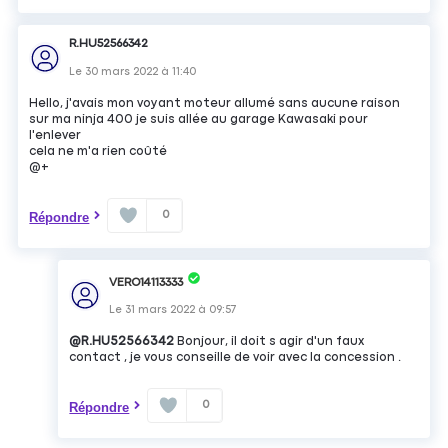
R.HU52566342
Le
30 mars 2022
à
11:40
Hello, j'avais mon voyant moteur allumé sans aucune raison
sur ma ninja 400 je suis allée au garage Kawasaki pour
l'enlever
cela ne m'a rien coûté
@+
0
Répondre
VERO14113333
Le
31 mars 2022
à
09:57
@R.HU52566342
Bonjour, il doit s agir d'un faux
contact , je vous conseille de voir avec la concession .
0
Répondre