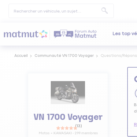
Les top vé
Accueil
Communauté VN 1700 Voyager
Questions/Répon
B
d
VN 1700 Voyager
R
(
13
)
Motos
KAWASAKI
-
299
membres