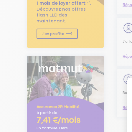
1 mois de loyer offert
⁽⁴⁾.
Répo
Découvrez nos offres
flash LLD dès
maintenant.
J'en profite
J'ai 
Répo
Bonj
Assurance 2R Mobilité
Répo
à partir de
7,41 €/mois
En formule Tiers