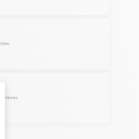
000km
problèmes