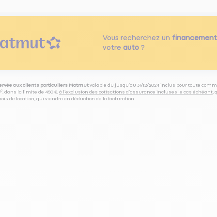
Vous recherchez un
financement
votre
auto
?
servée aux clients particuliers Matmut
valable du jusqu’au 31/12/2024 inclus pour toute comm
⁽⁵⁾, dans la limite de 450 €,
à l’exclusion des cotisations d’assurance incluses le cas échéant
,
is de location, qui viendra en déduction de la facturation.