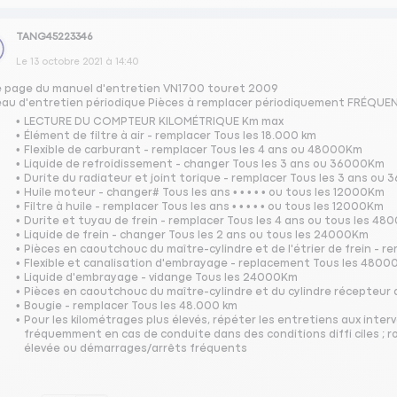
TANG45223346
Le
13 octobre 2021
à
14:40
e page du manuel d'entretien VN1700 touret 2009
eau d'entretien périodique Pièces à remplacer périodiquement FRÉQUEN
LECTURE DU COMPTEUR KILOMÉTRIQUE Km max
Élément de filtre à air - remplacer Tous les 18.000 km
Flexible de carburant - remplacer Tous les 4 ans ou 48000Km
Liquide de refroidissement - changer Tous les 3 ans ou 36000Km
Durite du radiateur et joint torique - remplacer Tous les 3 ans o
Huile moteur - changer# Tous les ans • • • • • ou tous les 12000Km
Filtre à huile - remplacer Tous les ans • • • • • ou tous les 12000Km
Durite et tuyau de frein - remplacer Tous les 4 ans ou tous les 4
Liquide de frein - changer Tous les 2 ans ou tous les 24000Km
Pièces en caoutchouc du maître-cylindre et de l'étrier de frein -
Flexible et canalisation d'embrayage - replacement Tous les 480
Liquide d'embrayage - vidange Tous les 24000Km
Pièces en caoutchouc du maître-cylindre et du cylindre récepteu
Bougie - remplacer Tous les 48.000 km
Pour les kilométrages plus élevés, répéter les entretiens aux interva
fréquemment en cas de conduite dans des conditions diffi ciles ; r
élevée ou démarrages/arrêts fréquents