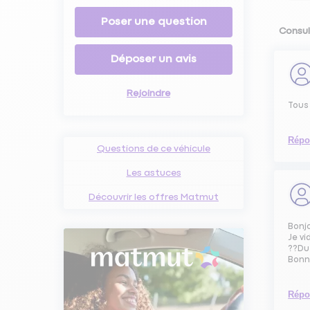
Poser une question
Consul
Déposer un avis
Rejoindre
Tous 
Répo
Questions de ce véhicule
Les astuces
Découvrir les offres Matmut
Bonj
Je vi
??Du
Bonn
Répo