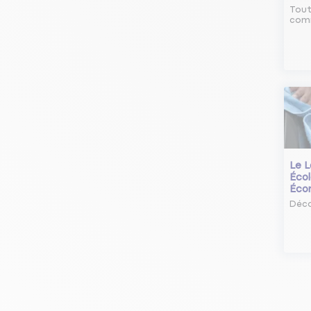
Tout
comm
Le L
Écol
Éco
Déco