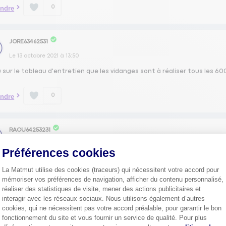
0
ndre
JORE63462531
Le
13 octobre 2021
à
13:50
lu sur le tableau d'entretien que les vidanges sont à réaliser tous les 6
0
ndre
RAOU64253231
Le
13 octobre 2021
à
13:49
Préférences cookies
our possédant un Versys 1000 vidange tout les 6000 kms et jamais de 
La Matmut utilise des cookies (traceurs) qui nécessitent votre accord pour
mémoriser vos préférences de navigation, afficher du contenu personnalisé,
0
ndre
réaliser des statistiques de visite, mener des actions publicitaires et
interagir avec les réseaux sociaux. Nous utilisons également d’autres
cookies, qui ne nécessitent pas votre accord préalable, pour garantir le bon
fonctionnement du site et vous fournir un service de qualité. Pour plus
Axeptio consent
1