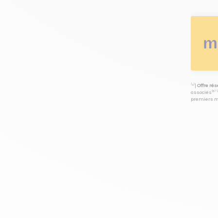
⁽⁴⁾|
Offre ré
associés⁽³⁾ 
premiers mo