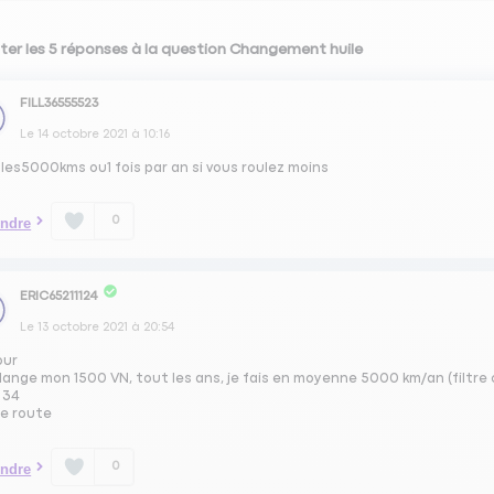
ter les 5 réponses à la question Changement huile
FILL36555523
Le
14 octobre 2021
à
10:16
les5000kms ou1 fois par an si vous roulez moins
0
ndre
ERIC65211124
Le
13 octobre 2021
à
20:54
our
dange mon 1500 VN, tout les ans, je fais en moyenne 5000 km/an (filtre 
 34
e route
0
ndre