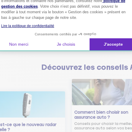
d’informations et connaitre nos partenaires, consultez notre
politique de
gestion des cookies
. Votre choix n’est pas définitif, vous pouvez le
modifier à tout moment via le bouton « Gestion des cookies » présent en
bas à gauche sur chaque page de notre site.
Plus de
4 millions de sociétaire
Lire la politique de confidentialité
confiance.
Consentements certifiés par
Pourquoi pas vous ?
Non merci
Je choisis
J'accepte
Découvrez les
conseils
Comment bien choisir son
assurance auto ?
Conseils pour choisir la meille
st-ce que le nouveau radar
assurance auto selon vos bes
elle ?