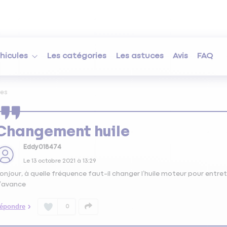
hicules
Les catégories
Les astuces
Avis
FAQ
ses
Changement huile
Eddy018474
Le
13 octobre 2021
à
13:29
onjour, à quelle fréquence faut-il changer l’huile moteur pour entr
’avance
épondre
0