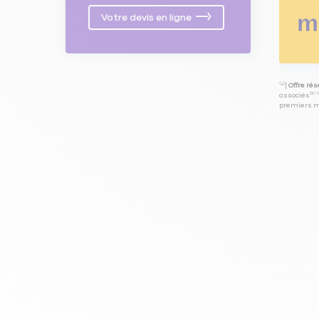
Votre devis en ligne
⁽⁴⁾|
Offre ré
associés⁽³⁾ 
premiers mo