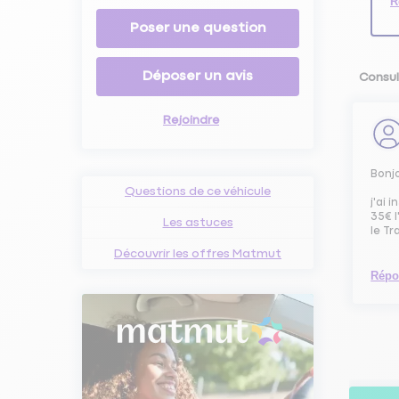
R
Poser une question
Déposer un avis
Consul
Rejoindre
Bonj
Questions de ce véhicule
j'ai 
35€ 
Les astuces
le Tr
Découvrir les offres Matmut
Répo