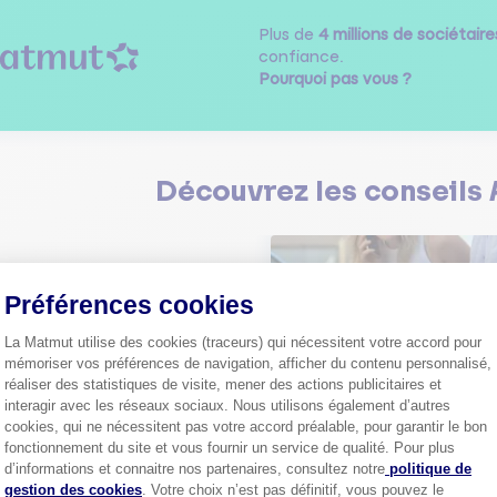
Plus de
4 millions de sociétaire
confiance.
Pourquoi pas vous ?
Découvrez les
conseils
Préférences cookies
La Matmut utilise des cookies (traceurs) qui nécessitent votre accord pour
Comment bien choisir son
mémoriser vos préférences de navigation, afficher du contenu personnalisé,
assurance auto ?
réaliser des statistiques de visite, mener des actions publicitaires et
Conseils pour choisir la meille
interagir avec les réseaux sociaux. Nous utilisons également d’autres
st-ce que le nouveau radar
assurance auto selon vos bes
elle ?
cookies, qui ne nécessitent pas votre accord préalable, pour garantir le bon
fonctionnement du site et vous fournir un service de qualité. Pour plus
 savoir sur le radar tourelle et
Axeptio consent
ent éviter les infractions.
d’informations et connaitre nos partenaires, consultez notre
politique de
Tout sa
gestion des cookies
. Votre choix n’est pas définitif, vous pouvez le