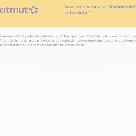
Vous recherchez un
financement
votre
auto
?
servée aux clients particuliers Matmut
valable du jusqu’au 31/12/2024 inclus pour toute comm
⁽⁵⁾, dans la limite de 450 €,
à l’exclusion des cotisations d’assurance incluses le cas échéant
,
is de location, qui viendra en déduction de la facturation.