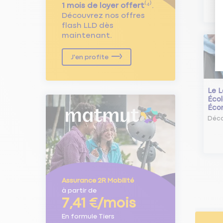
1 mois de loyer offert
⁽⁴⁾.
Découvrez nos offres
flash LLD dès
maintenant.
J'en profite
Le L
Écol
Éco
Déco
Assurance 2R Mobilité
à partir de
7,41 €/mois
En formule Tiers