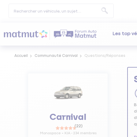
Les top vé
Accueil
Communauté Carnival
Questions/Réponses
B
d
Carnival
d
q
(
22
)
Monospace
KIA
-
234
membres