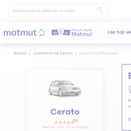
Les top vé
Accueil
Communauté Cerato
Questions/Réponses
B
i
Cerato
R
(
3
)
Berline
KIA
-
112
membres