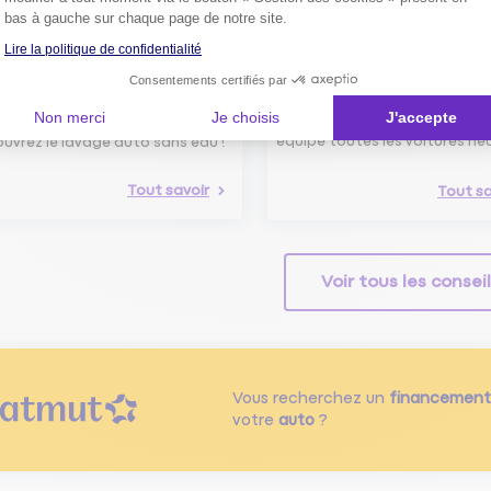
bas à gauche sur chaque page de notre site.
Lire la politique de confidentialité
Consentements certifiés par
avage Auto Sans Eau :
Boîte noire dans les voiture
ogique, Efficace et
neuves : de quoi s’agit-il ?
Non merci
Je choisis
J'accepte
nomique !
Depuis juillet 2024, une boîte 
équipe toutes les voitures ne
uvrez le lavage auto sans eau !
Tout savoir
Tout sa
Voir tous les consei
Vous recherchez un
financement
votre
auto
?