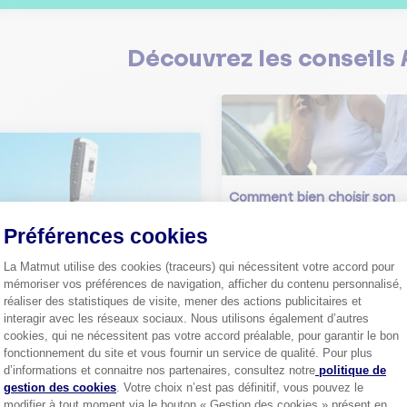
Découvrez les
conseils
Comment bien choisir son
assurance auto ?
Préférences cookies
Conseils pour choisir la meille
st-ce que le nouveau radar
assurance auto selon vos bes
elle ?
La Matmut utilise des cookies (traceurs) qui nécessitent votre accord pour
 savoir sur le radar tourelle et
mémoriser vos préférences de navigation, afficher du contenu personnalisé,
ent éviter les infractions.
Tout sa
réaliser des statistiques de visite, mener des actions publicitaires et
interagir avec les réseaux sociaux. Nous utilisons également d’autres
Tout savoir
cookies, qui ne nécessitent pas votre accord préalable, pour garantir le bon
fonctionnement du site et vous fournir un service de qualité. Pour plus
Axeptio consent
d’informations et connaitre nos partenaires, consultez notre
politique de
gestion des cookies
. Votre choix n’est pas définitif, vous pouvez le
modifier à tout moment via le bouton « Gestion des cookies » présent en