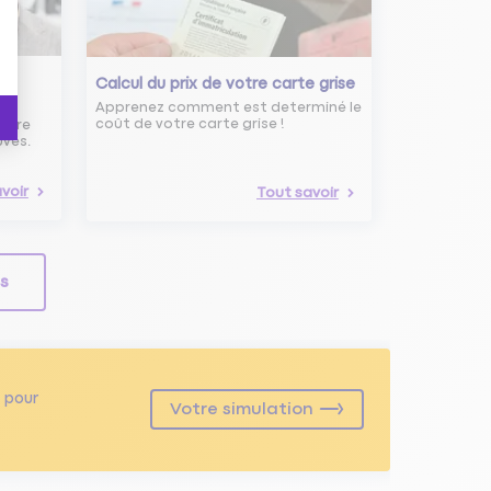
s
Calcul du prix de votre carte grise
Apprenez comment est determiné le
coût de votre carte grise !
noire
uves.
voir
Tout savoir
ls
pour
Votre simulation