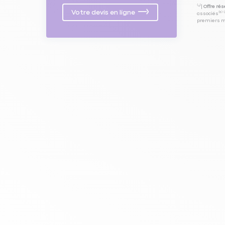
⁽⁴⁾|
Offre ré
Votre devis en ligne
associés⁽³⁾ 
premiers mo