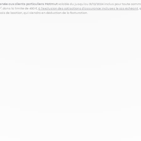
servée aux clients particuliers Matmut
valable du jusqu’au 31/12/2024 inclus pour toute comm
⁽⁵⁾, dans la limite de 450 €,
à l’exclusion des cotisations d’assurance incluses le cas échéant
,
is de location, qui viendra en déduction de la facturation.