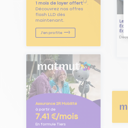
1 mois de loyer offert
⁽⁴⁾.
Découvrez nos offres
flash LLD dès
maintenant.
Le L
Écol
Éco
J'en profite
Déco
Assurance 2R Mobilité
à partir de
7,41 €/mois
En formule Tiers