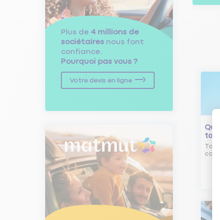
Plus de
4 millions de
sociétaires
nous font
confiance.
Pourquoi pas vous ?
Votre devis en ligne
Qu'e
tour
Tout
comm