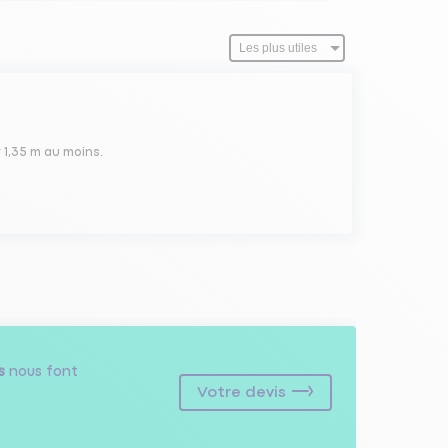
 1,35 m au moins.
s
nous font
Votre devis