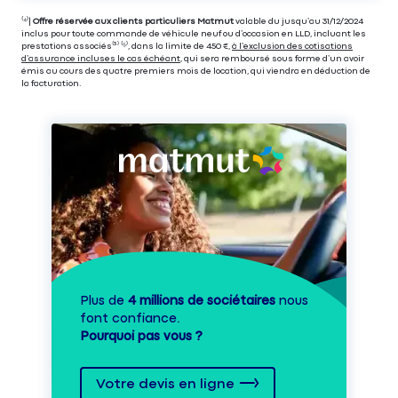
⁽⁴⁾|
Offre réservée aux clients particuliers Matmut
valable du jusqu’au 31/12/2024
inclus pour toute commande de véhicule neuf ou d’occasion en LLD, incluant les
prestations associés⁽³⁾ ⁽⁵⁾, dans la limite de 450 €,
à l’exclusion des cotisations
d’assurance incluses le cas échéant
, qui sera remboursé sous forme d’un avoir
émis au cours des quatre premiers mois de location, qui viendra en déduction de
la facturation.
Plus de
4 millions de sociétaires
nous
font confiance.
Pourquoi pas vous ?
Votre devis en ligne