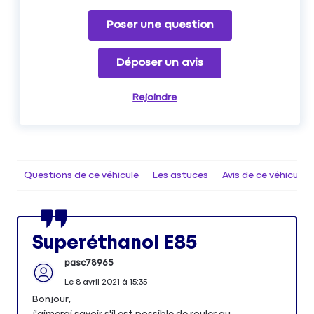
Poser une question
Déposer un avis
Rejoindre
Questions de ce véhicule
Les astuces
Avis de ce véhicule
Superéthanol E85
pasc78965
Le
8 avril 2021
à
15:35
Bonjour,
j'aimerai savoir s'il est possible de rouler au