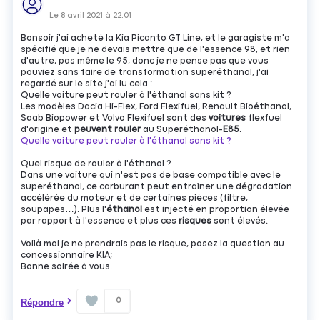
Le
8 avril 2021
à
22:01
Bonsoir j'ai acheté la Kia Picanto GT Line, et le garagiste m'a
spécifié que je ne devais mettre que de l'essence 98, et rien
d'autre, pas même le 95, donc je ne pense pas que vous
pouviez sans faire de transformation superéthanol, j'ai
regardé sur le site j'ai lu cela :
Quelle voiture peut rouler à l'éthanol sans kit ?
Les modèles Dacia Hi-Flex, Ford Flexifuel, Renault Bioéthanol,
Saab Biopower et Volvo Flexifuel sont des
voitures
flexfuel
d'origine et
peuvent rouler
au Superéthanol-
E85
.
Quelle voiture peut rouler à l'éthanol sans kit ?
Quel risque de rouler à l'éthanol ?
Dans une voiture qui n'est pas de base compatible avec le
superéthanol, ce carburant peut entraîner une dégradation
accélérée du moteur et de certaines pièces (filtre,
soupapes…). Plus l'
éthanol
est injecté en proportion élevée
par rapport à l'essence et plus ces
risques
sont élevés.
Voilà moi je ne prendrais pas le risque, posez la question au
concessionnaire KIA;
Bonne soirée à vous.
0
Répondre