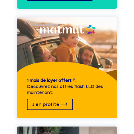
1 mois de loyer offert
⁽⁴⁾.
Découvrez nos offres flash LLD dès
maintenant.
J'en profite