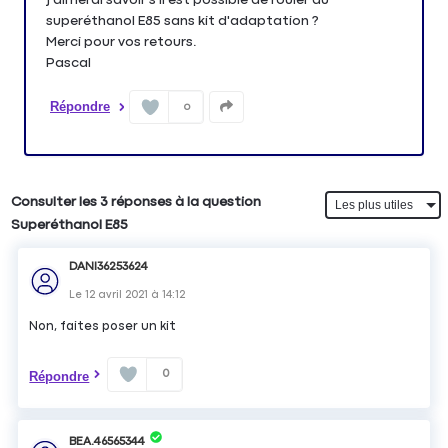
superéthanol E85 sans kit d'adaptation ?
Merci pour vos retours.
Pascal
Répondre
0
Consulter les 3 réponses à la question
Superéthanol E85
DANI36253624
Le
12 avril 2021
à
14:12
Non, faites poser un kit
0
Répondre
BEA.46565344