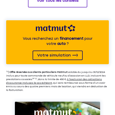
Voir tous les conseils
Vous recherchez un
financement
pour
votre
auto
?
Votre simulation
⁽⁴⁾|
Offre réservée aux clients particuliers Matmut
valable du jusqu’au 31/12/2024
inclus pour toute commande de véhicule neuf ou d’occasion en LLD, incluant les
prestations associés⁽³⁾ ⁽⁵⁾, dans la limite de 450 €,
à l’exclusion des cotisations
d’assurance incluses le cas échéant
, qui sera remboursé sous forme d’un avoir
émis au cours des quatre premiers mois de location, qui viendra en déduction de
la facturation.