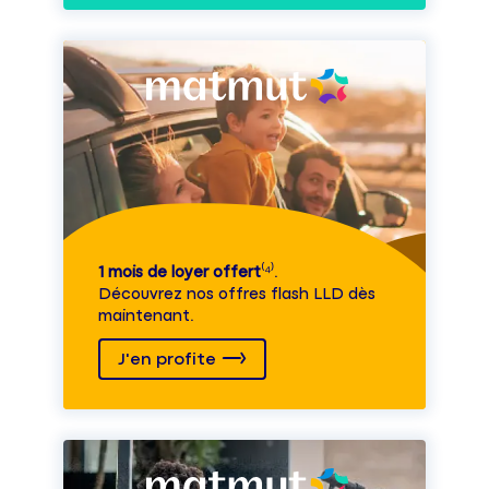
1 mois de loyer offert
⁽⁴⁾.
Découvrez nos offres flash LLD dès
maintenant.
J'en profite