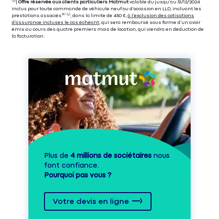
⁽⁴⁾|
Offre réservée aux clients particuliers Matmut
valable du jusqu’au 31/12/2024
inclus pour toute commande de véhicule neuf ou d’occasion en LLD, incluant les
prestations associés⁽³⁾ ⁽⁵⁾, dans la limite de 450 €,
à l’exclusion des cotisations
d’assurance incluses le cas échéant
, qui sera remboursé sous forme d’un avoir
émis au cours des quatre premiers mois de location, qui viendra en déduction de
la facturation.
Plus de
4 millions de sociétaires
nous
font confiance.
Pourquoi pas vous ?
Votre devis en ligne