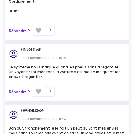
Cordialement.
Bruno
0
Répondre
FINS64315611
Le
25 novembre 2019
à
18:07
Le système nous indique quand les pneus sont à regonfler.
Un voyant représentant la voiture s allume en indiquant les
pneus à regonfler.
0
Répondre
FRAN51132654
Le
25 novembre 2019
à
11:40
Bonjour, franchement je le fait un peut suivant mes envies,
mais dans tout les cas avant de faire un long trajet et je met