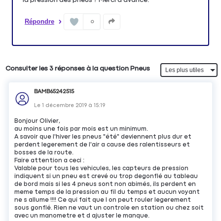
Répondre
0
Consulter les 3 réponses à la question Pneus
BAMB65242515
Le
1 décembre 2019
à
15:19
Bonjour Olivier,
au moins une fois par mois est un minimum.
A savoir que l'hiver les pneus "été" deviennent plus dur et
perdent legerement de l'air a cause des ralentisseurs et
bosses de la route.
Faire attention a ceci :
Valable pour tous les vehicules, les capteurs de pression
indiquent si un pneu est crevé ou trop degonflé au tableau
de bord mais si les 4 pneus sont non abimés, ils perdent en
meme temps de la pression au fil du temps et aucun voyant
ne s allume !!!! Ce qui fait que l on peut rouler legerement
sous gonflé. Rien ne vaut un controle en station ou chez soit
avec un manometre et d ajuster le manque.