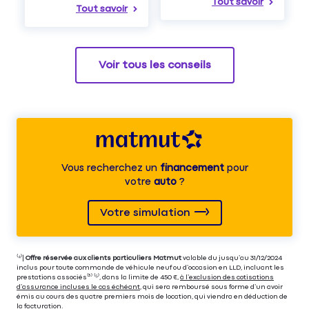
Tout savoir
Tout savoir
Voir tous les conseils
Vous recherchez un
financement
pour
votre
auto
?
Votre simulation
⁽⁴⁾|
Offre réservée aux clients particuliers Matmut
valable du jusqu’au 31/12/2024
inclus pour toute commande de véhicule neuf ou d’occasion en LLD, incluant les
prestations associés⁽³⁾ ⁽⁵⁾, dans la limite de 450 €,
à l’exclusion des cotisations
d’assurance incluses le cas échéant
, qui sera remboursé sous forme d’un avoir
émis au cours des quatre premiers mois de location, qui viendra en déduction de
la facturation.