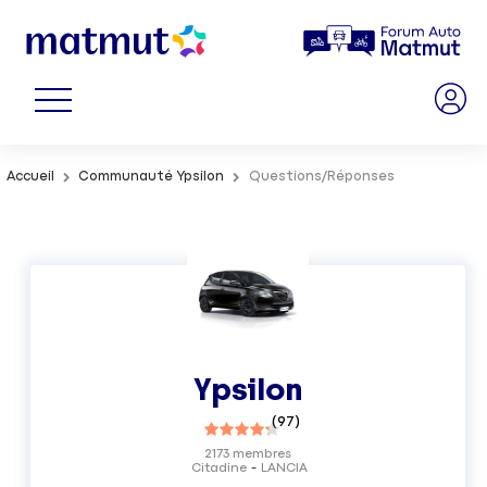
Accueil
Communauté Ypsilon
Questions/Réponses
Ypsilon
(
97
)
2173
membres
Citadine
LANCIA