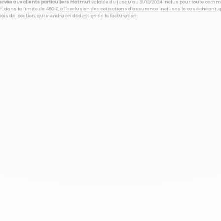
servée aux clients particuliers Matmut
valable du jusqu’au 31/12/2024 inclus pour toute comm
⁽⁵⁾, dans la limite de 450 €,
à l’exclusion des cotisations d’assurance incluses le cas échéant
,
is de location, qui viendra en déduction de la facturation.