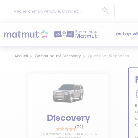
Les top vé
Accueil
Communauté Discovery
Questions/Réponses
B
L
Discovery
é
Q
(
72
)
Tout terrain - 4x4
LAND ROVER