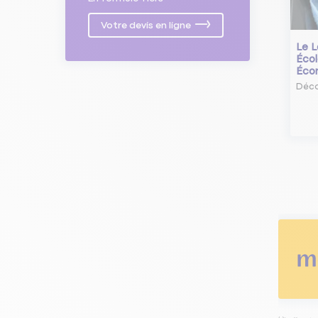
Votre devis en ligne
Le L
Écol
Éco
Déco