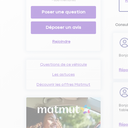
R
-
858
membres
Poser une question
Consul
Déposer un avis
Rejoindre
Bonjo
Questions de ce véhicule
Répo
Les astuces
Découvrir les offres Matmut
Bonjo
table
Répo