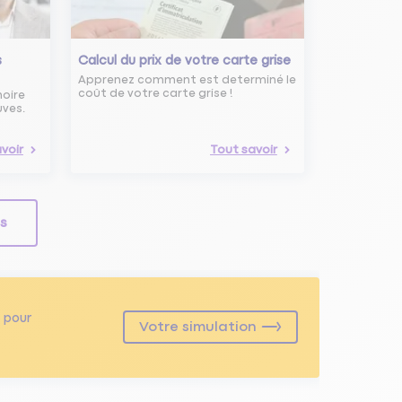
s
Calcul du prix de votre carte grise
Apprenez comment est determiné le
coût de votre carte grise !
noire
uves.
voir
Tout savoir
ls
pour
Votre simulation