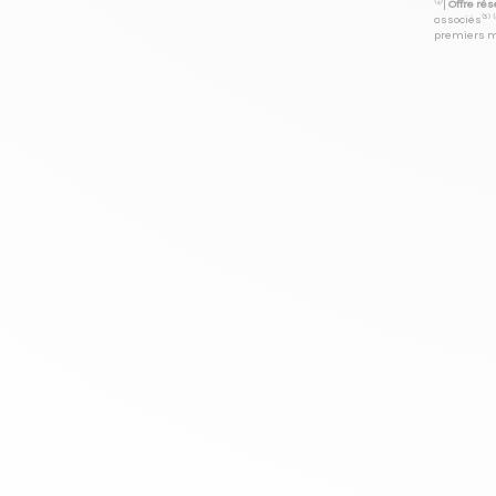
⁽⁴⁾|
Offre ré
associés⁽³⁾ 
premiers mo