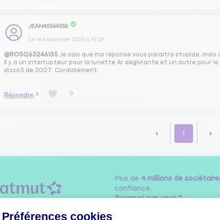
JEAN45564555
Le
14 novembre 2023
à
10:29
@ROSQ63246155
Je sais que ma réponse vous paraitra stupide, mais a
Il y a un interrupteur pour la lunette Ar dégivrante et un autre pour l
disco3 de 2007. Cordialement.
0
Répondre
1
Plus de
4 millions de sociétaire
confiance.
Pourquoi pas vous ?
Préférences cookies