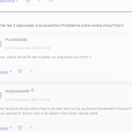
épondre
0
ter les 2 réponses à la question Problème pare-brise chauffant
PV.A45615235
Le
14 novembre 2023
à
11:28
ur , peut être Pb de fusible ou mauvais contact ?
0
ndre
ROSQ63246155
Le
13 novembre 2023
à
17:38
ur le pare-brise chauffant se met en route automatiquement lorsqu'il f
au de bord. Sinon voir si le relais n'est pas resté collé.
0
ndre