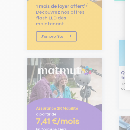
1 mois de loyer offert
⁽⁴⁾.
Découvrez nos offres
flash LLD dès
maintenant.
J'en profite
Qu'e
tour
Tout
comm
Assurance 2R Mobilité
à partir de
7,41 €/mois
En formule Tiers