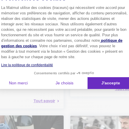
La Matmut utilise des cookies (traceurs) qui nécessitent votre accord pour
mémoriser vos préférences de navigation, afficher du contenu personnalisé,
Découvrez les
conseils
réaliser des statistiques de visite, mener des actions publicitaires et
interagir avec les réseaux sociaux. Nous utilisons également d’autres
cookies, qui ne nécessitent pas votre accord préalable, pour garantir le bon
fonctionnement du site et vous fournir un service de qualité. Pour plus
Axeptio consent
d’informations et connaitre nos partenaires, consultez notre
politique de
gestion des cookies
. Votre choix n’est pas définitif, vous pouvez le
modifier à tout moment via le bouton « Gestion des cookies » présent en
bas à gauche sur chaque page de notre site.
Comment bien choisir son
assurance auto ?
Lire la politique de confidentialité
Conseils pour choisir la meille
st-ce que le nouveau radar
Consentements certifiés par
assurance auto selon vos bes
elle ?
Non merci
Je choisis
J'accepte
 savoir sur le radar tourelle et
ent éviter les infractions.
Tout sa
Tout savoir