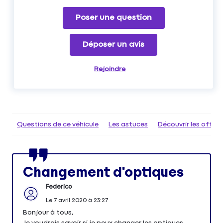
Poser une question
Déposer un avis
Rejoindre
Questions de ce véhicule
Les astuces
Découvrir les offr
Changement d'optiques
Federico
Le
7 avril 2020
à
23:27
Bonjour à tous,
Je voudrais savoir si je peux changer les optiques