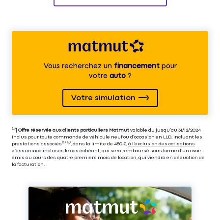
Vous recherchez un
financement
pour
votre
auto
?
Votre simulation
⁽⁴⁾|
Offre réservée aux clients particuliers Matmut
valable du jusqu’au 31/12/2024
inclus pour toute commande de véhicule neuf ou d’occasion en LLD, incluant les
prestations associés⁽³⁾ ⁽⁵⁾, dans la limite de 450 €,
à l’exclusion des cotisations
d’assurance incluses le cas échéant
, qui sera remboursé sous forme d’un avoir
émis au cours des quatre premiers mois de location, qui viendra en déduction de
la facturation.