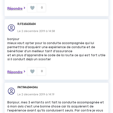
0
Répondre
R.FE65635654
Le
2 décembre 2019
à
14:58
bonjour
mieux vaut opter pour la conduite accompagnée qui lui
permettra d'acquérir une expérience de conduite et de
bénéficier d'un meilleur tarif d'assurance
et en plus d'apprendre le code de la route ce qui est fort utile
si il conduit déjà un scooter
0
Répondre
PATR46344346
Le
2 décembre 2019
à
14:19
Bonjour, mes 3 enfants ont fait la conduite accompagnée et
à mon avis c'est une bonne chose car ils acquièrent de
l'expérience avant qu'ils conduisent seuls. Par contre je vous