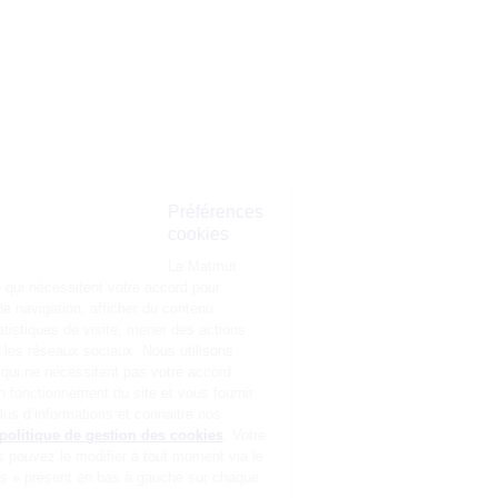
Préférences
cookies
La Matmut
utilise des cookies (traceurs) qui nécessitent votre accord pour
mémoriser vos préférences de navigation, afficher du contenu
personnalisé, réaliser des statistiques de visite, mener des actions
publicitaires et interagir avec les réseaux sociaux. Nous utilisons
également d’autres cookies, qui ne nécessitent pas votre accord
préalable, pour garantir le bon fonctionnement du site et vous fournir
un service de qualité. Pour plus d’informations et connaitre nos
partenaires, consultez notre
politique de gestion des cookies
. Votre
choix n’est pas définitif, vous pouvez le modifier à tout moment via le
bouton « Gestion des cookies » présent en bas à gauche sur chaque