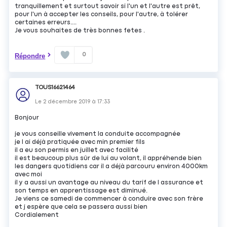
tranquillement et surtout savoir si l'un et l'autre est prêt,
pour l'un à accepter les conseils, pour l'autre, à tolérer
certaines erreurs....
Je vous souhaites de très bonnes fetes .
0
Répondre
TOUS16621464
Le
2 décembre 2019
à
17:33
Bonjour
je vous conseille vivement la conduite accompagnée
je l ai déjà pratiquée avec min premier fils
il a eu son permis en juillet avec facilité
il est beaucoup plus sûr de lui au volant, il appréhende bien
les dangers quotidiens car il a déjà parcouru environ 4000km
avec moi
il y a aussi un avantage au niveau du tarif de l assurance et
son temps en apprentissage est diminué.
Je viens ce samedi de commencer à conduire avec son frère
et j espère que cela se passera aussi bien
Cordialement