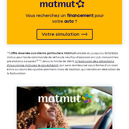
Vous recherchez un
financement
pour
votre
auto
?
Votre simulation
⁽⁴⁾|
Offre réservée aux clients particuliers Matmut
valable du jusqu’au 31/12/2024
inclus pour toute commande de véhicule neuf ou d’occasion en LLD, incluant les
prestations associés⁽³⁾ ⁽⁵⁾, dans la limite de 450 €,
à l’exclusion des cotisations
d’assurance incluses le cas échéant
, qui sera remboursé sous forme d’un avoir
émis au cours des quatre premiers mois de location, qui viendra en déduction de
la facturation.