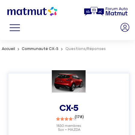
Accueil
Communauté CX-5
Questions/Réponses
CX-5
(
178
)
1830
membres
Suv
MAZDA