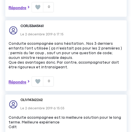
0
Répondre
CORJ33645461
Le
2 décembre 2019
à
17:15
Conduite accompagnée sans hésitation.. Nos 3 derniers
enfants l'ont utilisée ( ça n'existait pas pour les 2 premières )
: permis du 1er coup , sauf un pour une question de code;
aucun sinistre responsable depuis.
Que des avantages donc. Par contre, accompagnateur doit
être rigoureux et intransigeant.
0
Répondre
OLIV14362262
Le
2 décembre 2019
à
15:03
Conduite accompagnee est la meilleure solution pour le long
terme. Meilleure expérience
Cdlt