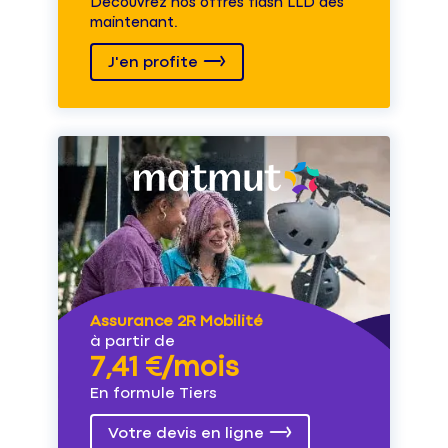
Découvrez nos offres flash LLD dès
maintenant.
J'en profite
Assurance 2R Mobilité
à partir de
7,41 €/mois
En formule Tiers
Votre devis en ligne