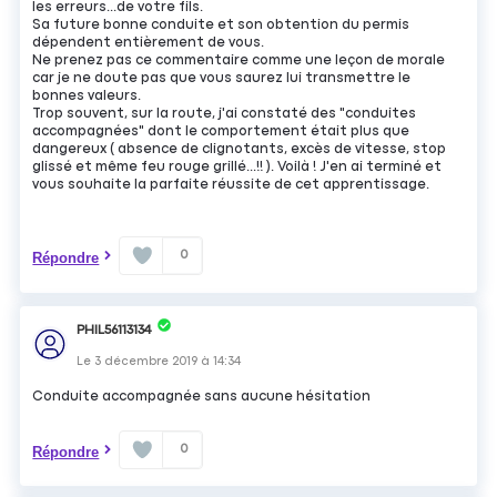
les erreurs...de votre fils.
Sa future bonne conduite et son obtention du permis
dépendent entièrement de vous.
Ne prenez pas ce commentaire comme une leçon de morale
car je ne doute pas que vous saurez lui transmettre le
bonnes valeurs.
Trop souvent, sur la route, j'ai constaté des "conduites
accompagnées" dont le comportement était plus que
dangereux ( absence de clignotants, excès de vitesse, stop
glissé et même feu rouge grillé...!! ). Voilà ! J'en ai terminé et
vous souhaite la parfaite réussite de cet apprentissage.
0
Répondre
PHIL56113134
Le
3 décembre 2019
à
14:34
Conduite accompagnée sans aucune hésitation
0
Répondre