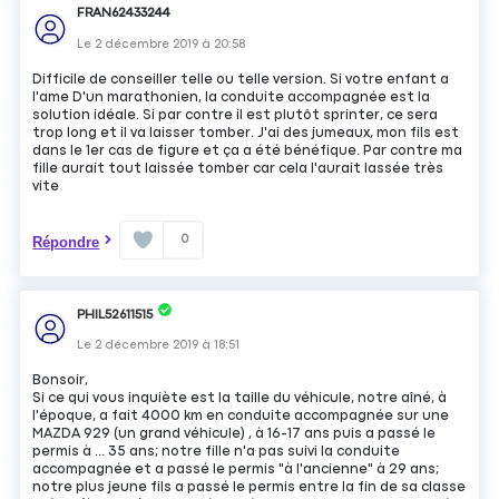
FRAN62433244
Le
2 décembre 2019
à
20:58
Difficile de conseiller telle ou telle version. Si votre enfant a
l'ame D'un marathonien, la conduite accompagnée est la
solution idéale. Si par contre il est plutôt sprinter, ce sera
trop long et il va laisser tomber. J'ai des jumeaux, mon fils est
dans le 1er cas de figure et ça a été bénéfique. Par contre ma
fille aurait tout laissée tomber car cela l'aurait lassée très
vite
0
Répondre
PHIL52611515
Le
2 décembre 2019
à
18:51
Bonsoir,
Si ce qui vous inquiète est la taille du véhicule, notre aîné, à
l'époque, a fait 4000 km en conduite accompagnée sur une
MAZDA 929 (un grand véhicule) , à 16-17 ans puis a passé le
permis à ... 35 ans; notre fille n'a pas suivi la conduite
accompagnée et a passé le permis "à l'ancienne" à 29 ans;
notre plus jeune fils a passé le permis entre la fin de sa classe