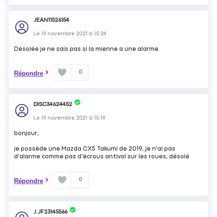
JEAN11526154
Le
19 novembre 2021
à
15:24
Désolée je ne sais pas si la mienne a une alarme
0
Répondre
DISC34624452
Le
19 novembre 2021
à
15:19
bonjour,
je possède une Mazda CX5 Takumi de 2019, je n'ai pas
d'alarme comme pas d'écrous antivol sur les roues, désolé
0
Répondre
J.JF23145566