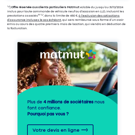
⁽⁴⁾|
Offre réservée aux clients particuliers Matmut
valable du jusqu’au 31/12/2024
inclus pour toute commande de véhicule neuf ou d’occasion en LLD, incluant les
prestations associés⁽³⁾ ⁽⁵⁾, dans la limite de 450 €,
à l’exclusion des cotisations
d’assurance incluses le cas échéant
, qui sera remboursé sous forme d’un avoir
émis au cours des quatre premiers mois de location, qui viendra en déduction de
la facturation.
Plus de
4 millions de sociétaires
nous
font confiance.
Pourquoi pas vous ?
Votre devis en ligne