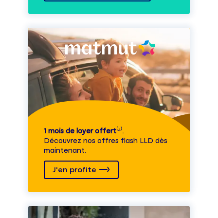
1 mois de loyer offert
⁽⁴⁾.
Découvrez nos offres flash LLD dès
maintenant.
J'en profite