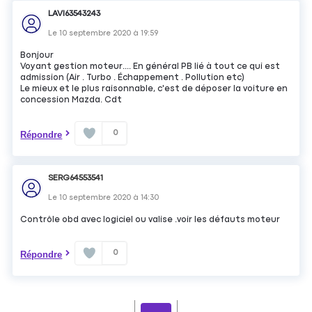
LAVI63543243
Le
10 septembre 2020
à
19:59
Bonjour
Voyant gestion moteur.... En général PB lié à tout ce qui est
admission (Air . Turbo . Échappement . Pollution etc)
Le mieux et le plus raisonnable, c'est de déposer la voiture en
concession Mazda. Cdt
0
Répondre
SERG64553541
Le
10 septembre 2020
à
14:30
Contrôle obd avec logiciel ou valise .voir les défauts moteur
0
Répondre