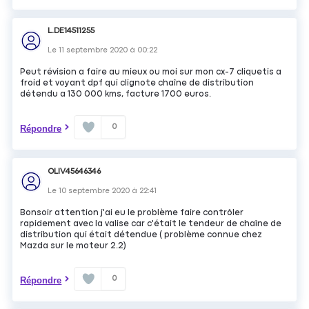
L.DE14511255
Le
11 septembre 2020
à
00:22
Peut révision a faire au mieux ou moi sur mon cx-7 cliquetis a
froid et voyant dpf qui clignote chaîne de distribution
détendu a 130 000 kms, facture 1700 euros.
0
Répondre
OLIV45646346
Le
10 septembre 2020
à
22:41
Bonsoir attention j'ai eu le problème faire contrôler
rapidement avec la valise car c'était le tendeur de chaîne de
distribution qui était détendue ( problème connue chez
Mazda sur le moteur 2.2)
0
Répondre