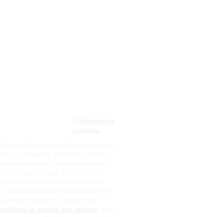
Préférences
cookies
La Matmut
utilise des cookies (traceurs) qui nécessitent votre accord pour
mémoriser vos préférences de navigation, afficher du contenu
personnalisé, réaliser des statistiques de visite, mener des actions
publicitaires et interagir avec les réseaux sociaux. Nous utilisons
également d’autres cookies, qui ne nécessitent pas votre accord
préalable, pour garantir le bon fonctionnement du site et vous fournir
un service de qualité. Pour plus d’informations et connaitre nos
partenaires, consultez notre
politique de gestion des cookies
. Votre