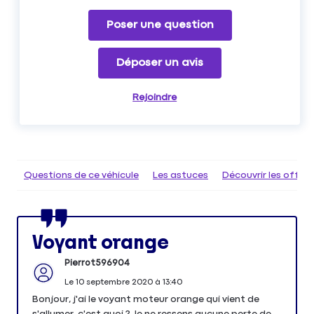
Poser une question
Déposer un avis
Rejoindre
Questions de ce véhicule
Les astuces
Découvrir les offr
Voyant orange
Pierrot596904
Le
10 septembre 2020
à
13:40
Bonjour, j'ai le voyant moteur orange qui vient de
s'allumer, c'est quoi ? Je ne ressens aucune perte de