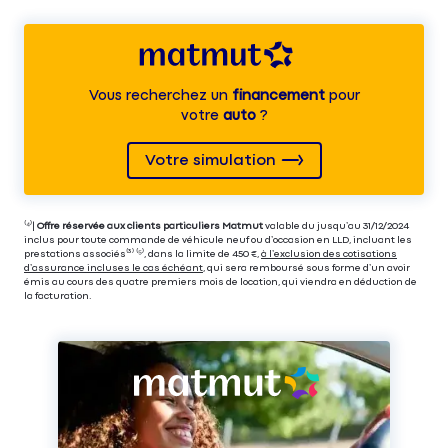
Vous recherchez un
financement
pour
votre
auto
?
Votre simulation
⁽⁴⁾|
Offre réservée aux clients particuliers Matmut
valable du jusqu’au 31/12/2024
inclus pour toute commande de véhicule neuf ou d’occasion en LLD, incluant les
prestations associés⁽³⁾ ⁽⁵⁾, dans la limite de 450 €,
à l’exclusion des cotisations
d’assurance incluses le cas échéant
, qui sera remboursé sous forme d’un avoir
émis au cours des quatre premiers mois de location, qui viendra en déduction de
la facturation.