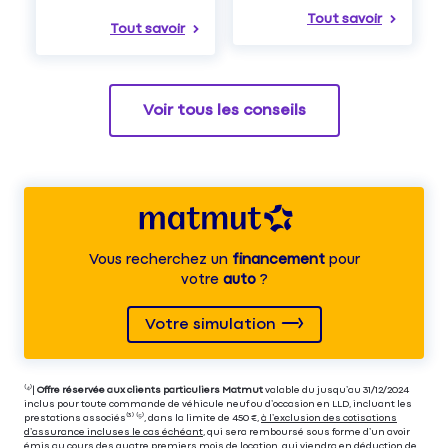
Tout savoir
Tout savoir
Voir tous les conseils
Vous recherchez un
financement
pour
votre
auto
?
Votre simulation
⁽⁴⁾|
Offre réservée aux clients particuliers Matmut
valable du jusqu’au 31/12/2024
inclus pour toute commande de véhicule neuf ou d’occasion en LLD, incluant les
prestations associés⁽³⁾ ⁽⁵⁾, dans la limite de 450 €,
à l’exclusion des cotisations
d’assurance incluses le cas échéant
, qui sera remboursé sous forme d’un avoir
émis au cours des quatre premiers mois de location, qui viendra en déduction de