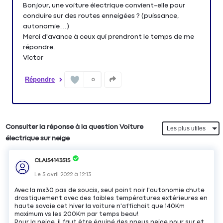
Bonjour, une voiture électrique convient-elle pour
conduire sur des routes enneigées ? (puissance,
autonomie…)
Merci d'avance à ceux qui prendront le temps de me
répondre.
Victor
Répondre
0
Consulter la réponse à la question Voiture
électrique sur neige
CLAI54143515
Le
5 avril 2022
à
12:13
Avec la mx30 pas de soucis, seul point noir l'autonomie chute
drastiquement avec des faibles températures extérieures en
haute savoie cet hiver la voiture n'affichait que 140Km
maximum vs les 200Km par temps beau!
Pour la neige, il faut être équipé des pneus neige pour sur et