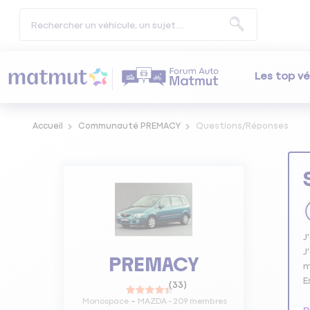
Les top vé
Accueil
Communauté PREMACY
Questions/Réponses
J
J
PREMACY
m
E
(
33
)
Monospace
MAZDA
-
209
membres