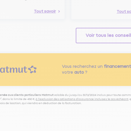
Tout savoir
Tout sa
Voir tous les consei
Vous recherchez un
financement
votre
auto
?
servée aux clients particuliers Matmut
valable du jusqu’au 31/12/2024 inclus pour toute comm
⁽⁵⁾, dans la limite de 450 €,
à l’exclusion des cotisations d’assurance incluses le cas échéant
,
is de location, qui viendra en déduction de la facturation.