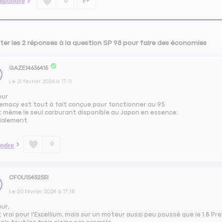
épondre
0
ter les 2 réponses à la question SP 98 pour faire des économies
GAZE14636415
Le
21 février 2024
à
17:11
our
remacy est tout à fait conçue pour fonctionner au 95
t même le seul carburant disponible au Japon en essence.
ialement
0
ndre
CFOU15452551
Le
20 février 2024
à
17:18
our,
 vrai pour l'Excellium, mais sur un moteur aussi peu poussé que le 1.8 Pre