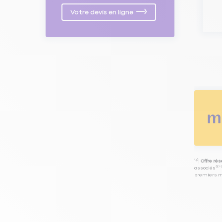
Votre devis en ligne
⁽⁴⁾|
Offre ré
associés⁽³⁾ 
premiers mo