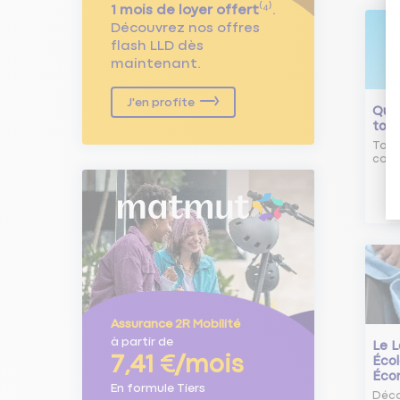
1 mois de loyer offert
⁽⁴⁾.
Découvrez nos offres
flash LLD dès
maintenant.
J'en profite
Qu'e
tour
Tout
comm
Assurance 2R Mobilité
à partir de
Le L
7,41 €/mois
Écol
Éco
En formule Tiers
Déco