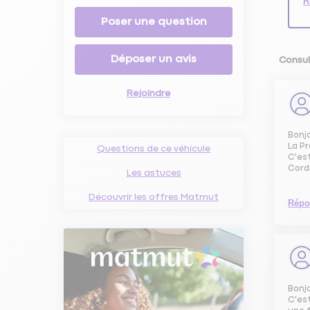
R
Poser une question
Déposer un avis
Consul
Rejoindre
Bonj
La P
Questions de ce véhicule
C'es
Cord
Les astuces
Découvrir les offres Matmut
Répo
Bonj
C'est