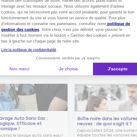
réaliser des statistiques de visite, mener des actions publicitaires et
interagir avec les réseaux sociaux. Nous utilisons également d’autres
cookies, qui ne nécessitent pas votre accord préalable, pour garantir le bon
fonctionnement du site et vous fournir un service de qualité. Pour plus
Axeptio consent
d’informations et connaitre nos partenaires, consultez notre
politique de
Comment bien choisir son
gestion des cookies
. Votre choix n’est pas définitif, vous pouvez le
assurance auto ?
modifier à tout moment via le bouton « Gestion des cookies » présent en
Conseils pour choisir la meille
st-ce que le nouveau radar
bas à gauche sur chaque page de notre site.
assurance auto selon vos bes
elle ?
Lire la politique de confidentialité
 savoir sur le radar tourelle et
ent éviter les infractions.
Tout sa
Consentements certifiés par
Non merci
Je choisis
J'accepte
Tout savoir
avage Auto Sans Eau :
Boîte noire dans les voiture
ogique, Efficace et
neuves : de quoi s’agit-il ?
nomique !
Depuis juillet 2024, une boîte 
équipe toutes les voitures ne
uvrez le lavage auto sans eau !