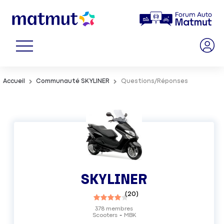
Accueil
Communauté SKYLINER
Questions/Réponses
SKYLINER
(
20
)
378
membres
Scooters
MBK