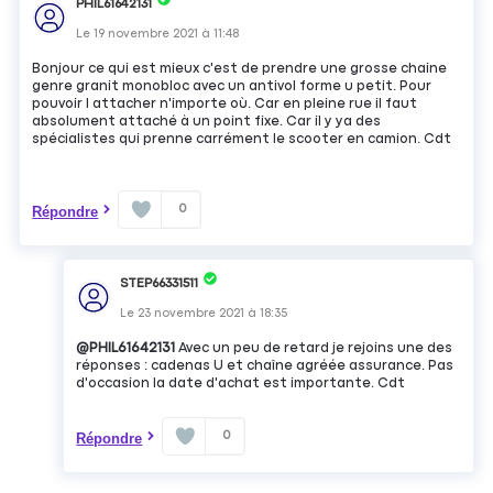
PHIL61642131
Le
19 novembre 2021
à
11:48
Bonjour ce qui est mieux c'est de prendre une grosse chaine
genre granit monobloc avec un antivol forme u petit. Pour
pouvoir l attacher n'importe où. Car en pleine rue il faut
absolument attaché à un point fixe. Car il y ya des
spécialistes qui prenne carrément le scooter en camion. Cdt
0
Répondre
STEP66331511
Le
23 novembre 2021
à
18:35
@PHIL61642131
Avec un peu de retard je rejoins une des
réponses : cadenas U et chaîne agréée assurance. Pas
d'occasion la date d'achat est importante. Cdt
0
Répondre