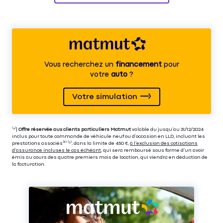
Vous recherchez un
financement
pour
votre
auto
?
Votre simulation
⁽⁴⁾|
Offre réservée aux clients particuliers Matmut
valable du jusqu’au 31/12/2024
inclus pour toute commande de véhicule neuf ou d’occasion en LLD, incluant les
prestations associés⁽³⁾ ⁽⁵⁾, dans la limite de 450 €,
à l’exclusion des cotisations
d’assurance incluses le cas échéant
, qui sera remboursé sous forme d’un avoir
émis au cours des quatre premiers mois de location, qui viendra en déduction de
la facturation.